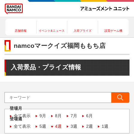
店舗情報
イベント&ニュース
入荷プライズ
設置ゲーム機
namcoマークイズ福岡ももち店
入荷景品・プライズ情報
登場月
全て表示
9月
8月
7月
6月
登場週
全て表示
5週
4週
3週
2週
1週