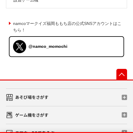
namcoマークイズ福岡ももち店の公式SNSアカウントはこ
ちら！
@namco_momochi
先
あそび場をさがす
ゲーム機をさがす
スマホ・PCであそぶ