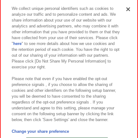
We collect unique personal identifiers such as cookies to
analyze our traffic and to personalize content and ads. We
イベント・キャンペーン
share information about your use of our website with our
analytics and advertising partners, who may combine it with
other information that you have provided to them or that they
have collected from your use of their services. Please click
"
here
" to see more details about how we use cookies and
関連会社
サステナビリティ
サイトポリシー
the retention period of each cookie. You have the right to opt
out of our sharing of your information with our partners.
プライバシーポリシー
ウェブアクセシビリティ方針と検証結果
Please click [Do Not Share My Personal Information] to
exercise your right.
お取引先さまとともに
食品のご提供について
カスタマーハラスメント対応方針
よくあるご質問・お問い合わせ
Please note that even if you have enabled the opt-out
preference signals , if you choose to allow the sharing of
cookies and other identifiers on the following setup banner,
you will be deemed to have consented to the sharing
regardless of the opt-out preference signals . If you
understand and agree to this setting, please manage your
consent on the following setup banner by clicking the link
below, then click 'Save Settings' and close the banner.
©Bandai Namco Amusement Inc.
©Bandai Namco Amusement Lab Inc.
Change your share preference
©Bandai Namco Experience Inc.