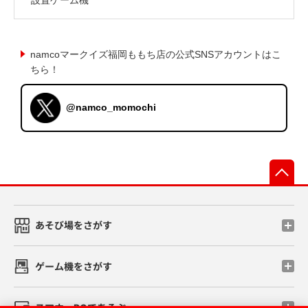
namcoマークイズ福岡ももち店の公式SNSアカウントはこ
ちら！
@namco_momochi
先
あそび場をさがす
ゲーム機をさがす
スマホ・PCであそぶ