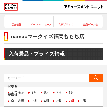
店舗情報
イベント&ニュース
入荷プライズ
設置ゲーム機
namcoマークイズ福岡ももち店
入荷景品・プライズ情報
登場月
全て表示
9月
8月
7月
6月
登場週
全て表示
5週
4週
3週
2週
1週