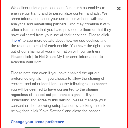
We collect unique personal identifiers such as cookies to
analyze our traffic and to personalize content and ads. We
イベント・キャンペーン
share information about your use of our website with our
analytics and advertising partners, who may combine it with
other information that you have provided to them or that they
have collected from your use of their services. Please click
"
here
" to see more details about how we use cookies and
関連会社
サステナビリティ
サイトポリシー
the retention period of each cookie. You have the right to opt
out of our sharing of your information with our partners.
プライバシーポリシー
ウェブアクセシビリティ方針と検証結果
Please click [Do Not Share My Personal Information] to
exercise your right.
お取引先さまとともに
食品のご提供について
カスタマーハラスメント対応方針
よくあるご質問・お問い合わせ
Please note that even if you have enabled the opt-out
preference signals , if you choose to allow the sharing of
cookies and other identifiers on the following setup banner,
you will be deemed to have consented to the sharing
regardless of the opt-out preference signals . If you
understand and agree to this setting, please manage your
consent on the following setup banner by clicking the link
below, then click 'Save Settings' and close the banner.
©Bandai Namco Amusement Inc.
©Bandai Namco Amusement Lab Inc.
Change your share preference
©Bandai Namco Experience Inc.