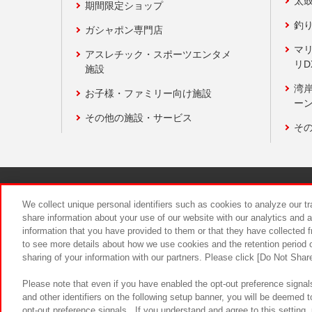
太
期間限定ショップ
釣
ガシャポン専門店
マ
アスレチック・スポーツエンタメ
リD
施設
湾
お子様・ファミリー向け施設
ーン
その他の施設・サービス
そ
関連会社
サステナビリティ
We collect unique personal identifiers such as cookies to analyze our t
share information about your use of our website with our analytics and 
information that you have provided to them or that they have collected f
食品のご提
to see more details about how we use cookies and the retention period o
sharing of your information with our partners. Please click [Do Not Shar
Please note that even if you have enabled the opt-out preference signals
and other identifiers on the following setup banner, you will be deemed 
opt-out preference signals . If you understand and agree to this setting