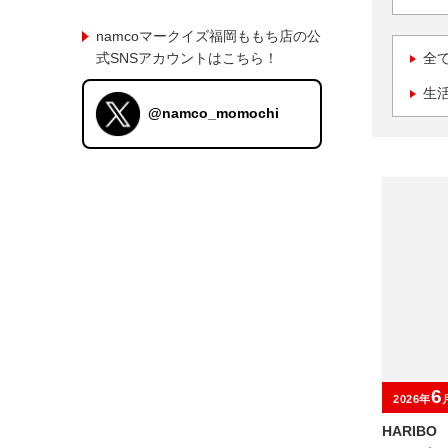
namcoマークイズ福岡ももち店の公
式SNSアカウントはこちら！
全
生
@namco_momochi
6
2026年
HARIB