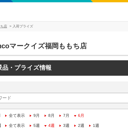
もち店
入荷プライズ
mcoマークイズ福岡ももち店
景品・プライズ情報
月
全て表示
9月
8月
7月
6月
週
全て表示
5週
4週
3週
2週
1週