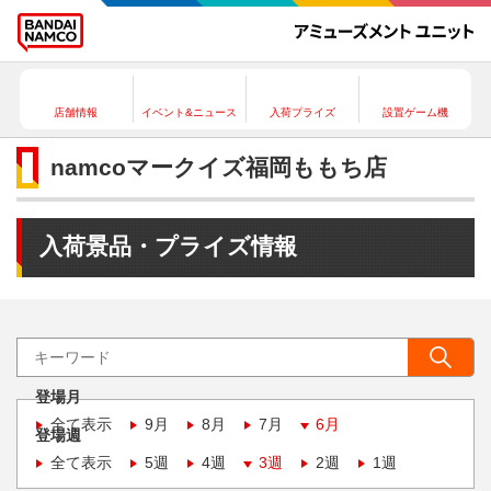
店舗情報
イベント&ニュース
入荷プライズ
設置ゲーム機
namcoマークイズ福岡ももち店
入荷景品・プライズ情報
登場月
全て表示
9月
8月
7月
6月
登場週
全て表示
5週
4週
3週
2週
1週