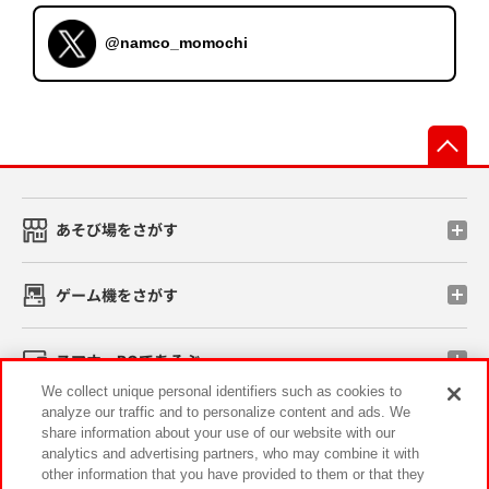
@namco_momochi
先
あそび場をさがす
ゲーム機をさがす
スマホ・PCであそぶ
We collect unique personal identifiers such as cookies to
analyze our traffic and to personalize content and ads. We
イベント・キャンペーン
share information about your use of our website with our
analytics and advertising partners, who may combine it with
other information that you have provided to them or that they