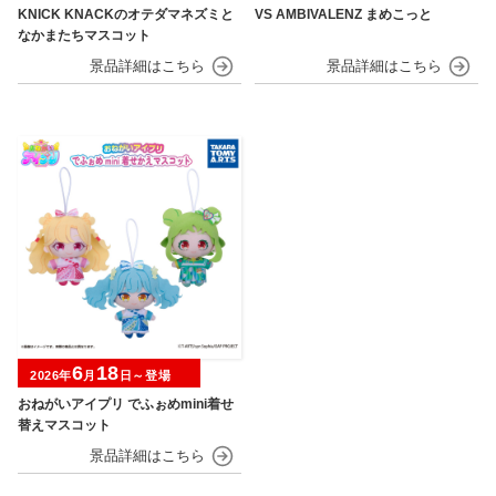
KNICK KNACKのオテダマネズミと
VS AMBIVALENZ まめこっと
なかまたちマスコット
6
18
2026年
月
日～登場
おねがいアイプリ でふぉめmini着せ
替えマスコット