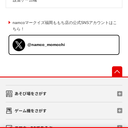
namcoマークイズ福岡ももち店の公式SNSアカウントはこ
ちら！
@namco_momochi
先
あそび場をさがす
ゲーム機をさがす
スマホ・PCであそぶ