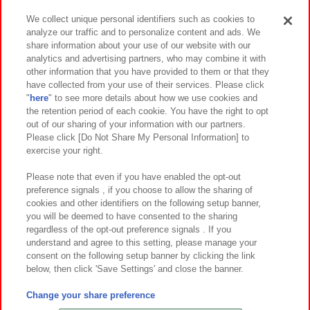
We collect unique personal identifiers such as cookies to
analyze our traffic and to personalize content and ads. We
イベント・キャンペーン
share information about your use of our website with our
analytics and advertising partners, who may combine it with
other information that you have provided to them or that they
have collected from your use of their services. Please click
"
here
" to see more details about how we use cookies and
関連会社
サステナビリティ
サイトポリシー
the retention period of each cookie. You have the right to opt
out of our sharing of your information with our partners.
プライバシーポリシー
ウェブアクセシビリティ方針と検証結果
Please click [Do Not Share My Personal Information] to
exercise your right.
お取引先さまとともに
食品のご提供について
カスタマーハラスメント対応方針
よくあるご質問・お問い合わせ
Please note that even if you have enabled the opt-out
preference signals , if you choose to allow the sharing of
cookies and other identifiers on the following setup banner,
you will be deemed to have consented to the sharing
regardless of the opt-out preference signals . If you
understand and agree to this setting, please manage your
consent on the following setup banner by clicking the link
below, then click 'Save Settings' and close the banner.
©Bandai Namco Amusement Inc.
©Bandai Namco Amusement Lab Inc.
Change your share preference
©Bandai Namco Experience Inc.