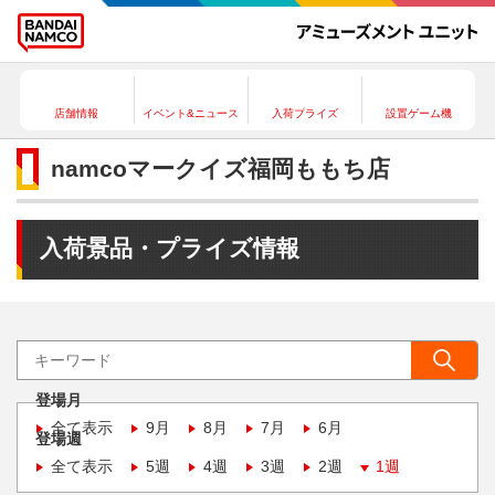
店舗情報
イベント&ニュース
入荷プライズ
設置ゲーム機
namcoマークイズ福岡ももち店
入荷景品・プライズ情報
登場月
全て表示
9月
8月
7月
6月
登場週
全て表示
5週
4週
3週
2週
1週