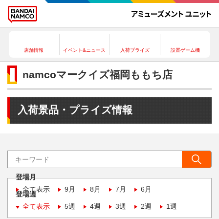
店舗情報
イベント&ニュース
入荷プライズ
設置ゲーム機
namcoマークイズ福岡ももち店
入荷景品・プライズ情報
登場月
全て表示
9月
8月
7月
6月
登場週
全て表示
5週
4週
3週
2週
1週