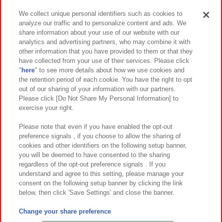
We collect unique personal identifiers such as cookies to
analyze our traffic and to personalize content and ads. We
イベント・キャンペーン
share information about your use of our website with our
analytics and advertising partners, who may combine it with
other information that you have provided to them or that they
have collected from your use of their services. Please click
"
here
" to see more details about how we use cookies and
関連会社
サステナビリティ
サイトポリシー
the retention period of each cookie. You have the right to opt
out of our sharing of your information with our partners.
プライバシーポリシー
ウェブアクセシビリティ方針と検証結果
Please click [Do Not Share My Personal Information] to
exercise your right.
お取引先さまとともに
食品のご提供について
カスタマーハラスメント対応方針
よくあるご質問・お問い合わせ
Please note that even if you have enabled the opt-out
preference signals , if you choose to allow the sharing of
cookies and other identifiers on the following setup banner,
you will be deemed to have consented to the sharing
regardless of the opt-out preference signals . If you
understand and agree to this setting, please manage your
consent on the following setup banner by clicking the link
below, then click 'Save Settings' and close the banner.
©Bandai Namco Amusement Inc.
©Bandai Namco Amusement Lab Inc.
Change your share preference
©Bandai Namco Experience Inc.