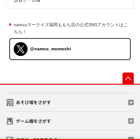
namcoマークイズ福岡ももち店の公式SNSアカウントはこ
ちら！
@namco_momochi
先
あそび場をさがす
ゲーム機をさがす
スマホ・PCであそぶ