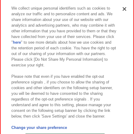
We collect unique personal identifiers such as cookies to
analyze our traffic and to personalize content and ads. We
イベント・キャンペーン
share information about your use of our website with our
analytics and advertising partners, who may combine it with
other information that you have provided to them or that they
have collected from your use of their services. Please click
"
here
" to see more details about how we use cookies and
関連会社
サステナビリティ
サイトポリシー
the retention period of each cookie. You have the right to opt
out of our sharing of your information with our partners.
プライバシーポリシー
ウェブアクセシビリティ方針と検証結果
Please click [Do Not Share My Personal Information] to
exercise your right.
お取引先さまとともに
食品のご提供について
カスタマーハラスメント対応方針
よくあるご質問・お問い合わせ
Please note that even if you have enabled the opt-out
preference signals , if you choose to allow the sharing of
cookies and other identifiers on the following setup banner,
you will be deemed to have consented to the sharing
regardless of the opt-out preference signals . If you
understand and agree to this setting, please manage your
consent on the following setup banner by clicking the link
below, then click 'Save Settings' and close the banner.
©Bandai Namco Amusement Inc.
©Bandai Namco Amusement Lab Inc.
Change your share preference
©Bandai Namco Experience Inc.