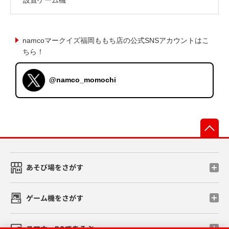
namcoマークイズ福岡ももち店の公式SNSアカウントはこ
ちら！
@namco_momochi
先
あそび場をさがす
ゲーム機をさがす
スマホ・PCであそぶ