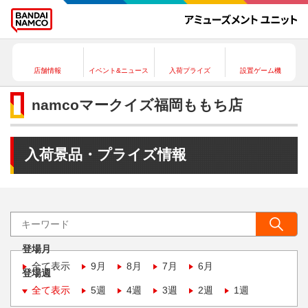
店舗情報
イベント&ニュース
入荷プライズ
設置ゲーム機
namcoマークイズ福岡ももち店
入荷景品・プライズ情報
登場月
全て表示
9月
8月
7月
6月
登場週
全て表示
5週
4週
3週
2週
1週