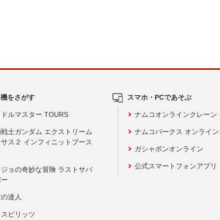
ム機をさがす
スマホ・PCであそぶ
ドルマスター TOURS
ナムコオンラインクレーン
動戦士ガンダム エクストリーム
ナムコパークス オンライ
ーサス２ インフィニットブース
ガシャポンオンライン
公式スマートフォンアプリ
ョジョの奇妙な冒険 ラストサバ
バー
鼓の達人
りスピリッツ