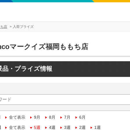
もち店
入荷プライズ
mcoマークイズ福岡ももち店
景品・プライズ情報
月
全て表示
9月
8月
7月
6月
週
全て表示
5週
4週
3週
2週
1週