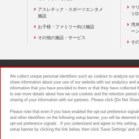
マ
アスレチック・スポーツエンタメ
リD
施設
湾
お子様・ファミリー向け施設
ーン
その他の施設・サービス
そ
関連会社
サステナビリティ
We collect unique personal identifiers such as cookies to analyze our t
share information about your use of our website with our analytics and 
information that you have provided to them or that they have collected f
食品のご提
to see more details about how we use cookies and the retention period o
sharing of your information with our partners. Please click [Do Not Shar
Please note that even if you have enabled the opt-out preference signals
and other identifiers on the following setup banner, you will be deemed 
opt-out preference signals . If you understand and agree to this setting
setup banner by clicking the link below, then click 'Save Settings' and c
©Bandai Namco Amusement Inc.
©Ba