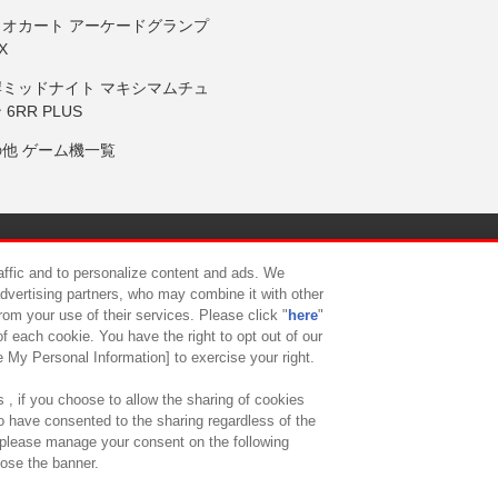
リオカート アーケードグランプ
X
岸ミッドナイト マキシマムチュ
 6RR PLUS
の他 ゲーム機一覧
サイトポリシー
プライバシーポリシー
ウェブアクセシビリティ方
raffic and to personalize content and ads. We
advertising partners, who may combine it with other
rom your use of their services. Please click "
here
"
供について
カスタマーハラスメント対応方針
よくあるご質問・
f each cookie. You have the right to opt out of our
e My Personal Information] to exercise your right.
 , if you choose to allow the sharing of cookies
to have consented to the sharing regardless of the
, please manage your consent on the following
lose the banner.
ndai Namco Amusement Lab Inc.
©Bandai Namco Experience Inc.
©HANAY