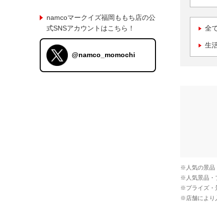
namcoマークイズ福岡ももち店の公
式SNSアカウントはこちら！
全
生
@namco_momochi