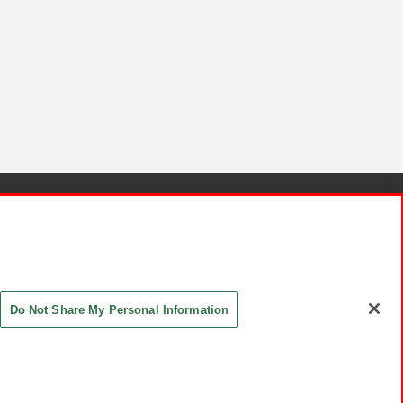
針と検証結果
お取引先さまとともに
お問い合わせ
Do Not Share My Personal Information
ASHIKI Co., Ltd. All Rights Reserved.