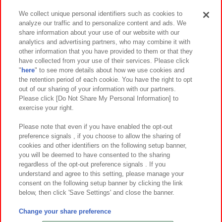
We collect unique personal identifiers such as cookies to
analyze our traffic and to personalize content and ads. We
イベント・キャンペーン
share information about your use of our website with our
analytics and advertising partners, who may combine it with
other information that you have provided to them or that they
have collected from your use of their services. Please click
"
here
" to see more details about how we use cookies and
関連会社
サステナビリティ
サイトポリシー
the retention period of each cookie. You have the right to opt
out of our sharing of your information with our partners.
プライバシーポリシー
ウェブアクセシビリティ方針と検証結果
Please click [Do Not Share My Personal Information] to
exercise your right.
お取引先さまとともに
食品のご提供について
カスタマーハラスメント対応方針
よくあるご質問・お問い合わせ
Please note that even if you have enabled the opt-out
preference signals , if you choose to allow the sharing of
cookies and other identifiers on the following setup banner,
you will be deemed to have consented to the sharing
regardless of the opt-out preference signals . If you
understand and agree to this setting, please manage your
consent on the following setup banner by clicking the link
below, then click 'Save Settings' and close the banner.
©Bandai Namco Amusement Inc.
©Bandai Namco Amusement Lab Inc.
Change your share preference
©Bandai Namco Experience Inc.