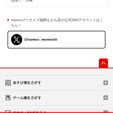
namcoマークイズ福岡ももち店の公式SNSアカウントはこ
ちら！
@namco_momochi
先
あそび場をさがす
ゲーム機をさがす
スマホ・PCであそぶ