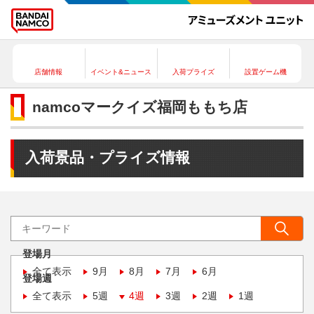
店舗情報
イベント&ニュース
入荷プライズ
設置ゲーム機
namcoマークイズ福岡ももち店
入荷景品・プライズ情報
登場月
全て表示
9月
8月
7月
6月
登場週
全て表示
5週
4週
3週
2週
1週