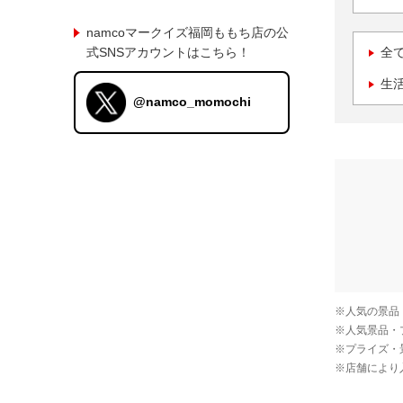
namcoマークイズ福岡ももち店の公
式SNSアカウントはこちら！
全
生
@namco_momochi