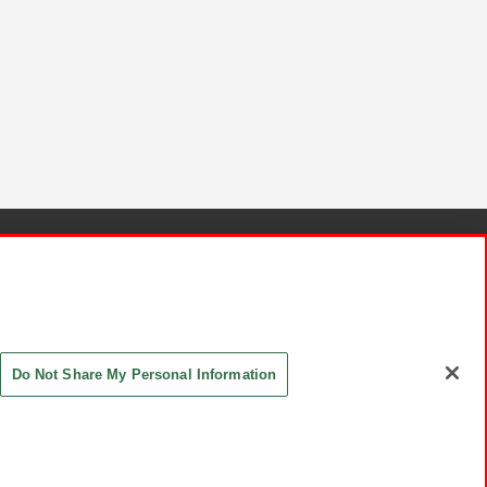
針と検証結果
お取引先さまとともに
お問い合わせ
Do Not Share My Personal Information
ASHIKI Co., Ltd. All Rights Reserved.