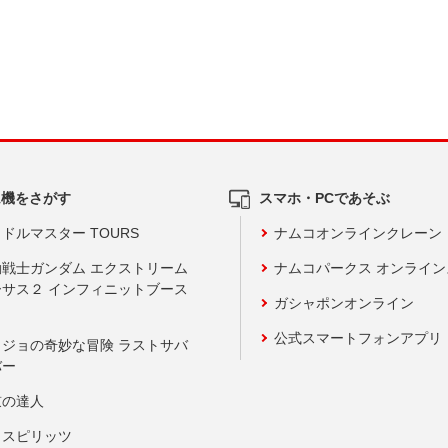
ム機をさがす
スマホ・PCであそぶ
ドルマスター TOURS
ナムコオンラインクレーン
動戦士ガンダム エクストリーム
ナムコパークス オンライ
ーサス２ インフィニットブース
ガシャポンオンライン
公式スマートフォンアプリ
ョジョの奇妙な冒険 ラストサバ
バー
鼓の達人
りスピリッツ