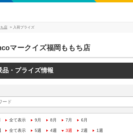
もち店
入荷プライズ
mcoマークイズ福岡ももち店
景品・プライズ情報
月
全て表示
9月
8月
7月
6月
週
全て表示
5週
4週
3週
2週
1週