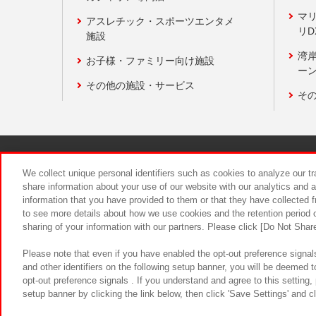
マ
アスレチック・スポーツエンタメ
リD
施設
湾
お子様・ファミリー向け施設
ーン
その他の施設・サービス
そ
関連会社
サステナビリティ
We collect unique personal identifiers such as cookies to analyze our t
share information about your use of our website with our analytics and 
information that you have provided to them or that they have collected f
食品のご提
to see more details about how we use cookies and the retention period o
sharing of your information with our partners. Please click [Do Not Shar
Please note that even if you have enabled the opt-out preference signals
and other identifiers on the following setup banner, you will be deemed 
opt-out preference signals . If you understand and agree to this setting
setup banner by clicking the link below, then click 'Save Settings' and c
©Bandai Namco Amusement Inc.
©Ba