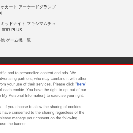
リオカート アーケードグランプ
X
岸ミッドナイト マキシマムチュ
 6RR PLUS
の他 ゲーム機一覧
サイトポリシー
プライバシーポリシー
ウェブアクセシビリティ方
raffic and to personalize content and ads. We
advertising partners, who may combine it with other
rom your use of their services. Please click "
here
"
供について
カスタマーハラスメント対応方針
よくあるご質問・
f each cookie. You have the right to opt out of our
e My Personal Information] to exercise your right.
 , if you choose to allow the sharing of cookies
to have consented to the sharing regardless of the
, please manage your consent on the following
lose the banner.
ndai Namco Amusement Lab Inc.
©Bandai Namco Experience Inc.
©HANAY