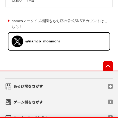
namcoマークイズ福岡ももち店の公式SNSアカウントはこ
ちら！
@namco_momochi
先
あそび場をさがす
ゲーム機をさがす
スマホ・PCであそぶ