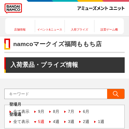
店舗情報
イベント&ニュース
入荷プライズ
設置ゲーム機
namcoマークイズ福岡ももち店
入荷景品・プライズ情報
登場月
全て表示
9月
8月
7月
6月
登場週
全て表示
5週
4週
3週
2週
1週