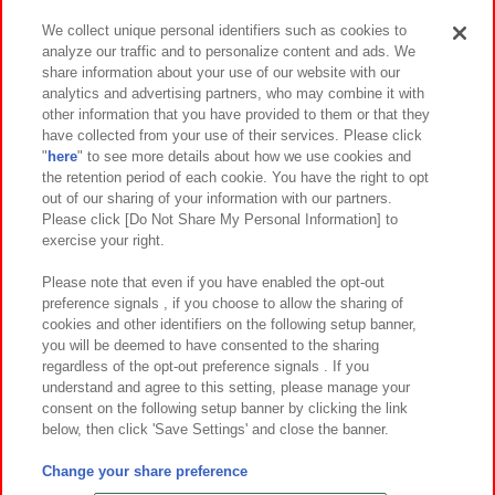
We collect unique personal identifiers such as cookies to
analyze our traffic and to personalize content and ads. We
イベント・キャンペーン
share information about your use of our website with our
analytics and advertising partners, who may combine it with
other information that you have provided to them or that they
have collected from your use of their services. Please click
"
here
" to see more details about how we use cookies and
関連会社
サステナビリティ
サイトポリシー
the retention period of each cookie. You have the right to opt
out of our sharing of your information with our partners.
プライバシーポリシー
ウェブアクセシビリティ方針と検証結果
Please click [Do Not Share My Personal Information] to
exercise your right.
お取引先さまとともに
食品のご提供について
カスタマーハラスメント対応方針
よくあるご質問・お問い合わせ
Please note that even if you have enabled the opt-out
preference signals , if you choose to allow the sharing of
cookies and other identifiers on the following setup banner,
you will be deemed to have consented to the sharing
regardless of the opt-out preference signals . If you
understand and agree to this setting, please manage your
consent on the following setup banner by clicking the link
below, then click 'Save Settings' and close the banner.
©Bandai Namco Amusement Inc.
©Bandai Namco Amusement Lab Inc.
Change your share preference
©Bandai Namco Experience Inc.