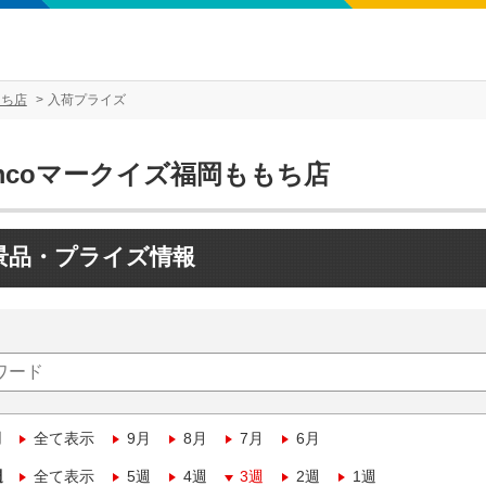
もち店
入荷プライズ
mcoマークイズ福岡ももち店
景品・プライズ情報
月
全て表示
9月
8月
7月
6月
週
全て表示
5週
4週
3週
2週
1週