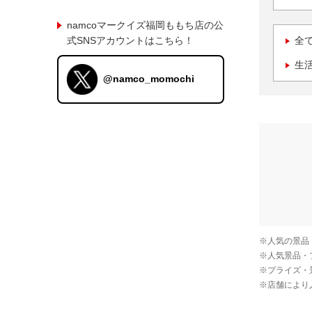
namcoマークイズ福岡ももち店の公
式SNSアカウントはこちら！
全
生
@namco_momochi