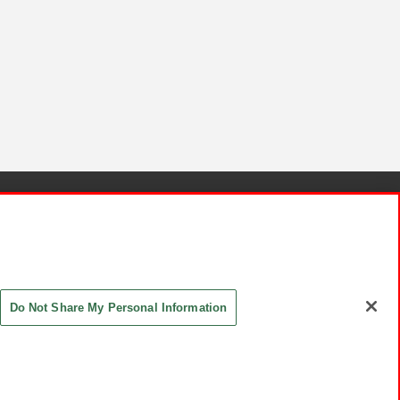
針と検証結果
お取引先さまとともに
お問い合わせ
Do Not Share My Personal Information
ASHIKI Co., Ltd. All Rights Reserved.