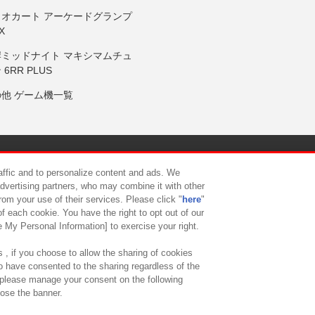
リオカート アーケードグランプ
X
岸ミッドナイト マキシマムチュ
 6RR PLUS
の他 ゲーム機一覧
サイトポリシー
プライバシーポリシー
ウェブアクセシビリティ方
raffic and to personalize content and ads. We
advertising partners, who may combine it with other
rom your use of their services. Please click "
here
"
供について
カスタマーハラスメント対応方針
よくあるご質問・
f each cookie. You have the right to opt out of our
e My Personal Information] to exercise your right.
 , if you choose to allow the sharing of cookies
to have consented to the sharing regardless of the
, please manage your consent on the following
lose the banner.
ndai Namco Amusement Lab Inc.
©Bandai Namco Experience Inc.
©HANAY