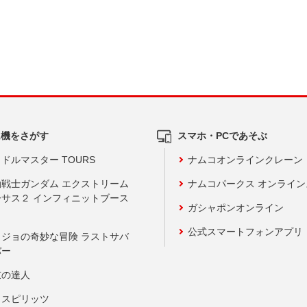
ム機をさがす
スマホ・PCであそぶ
ドルマスター TOURS
ナムコオンラインクレーン
動戦士ガンダム エクストリーム
ナムコパークス オンライ
ーサス２ インフィニットブース
ガシャポンオンライン
公式スマートフォンアプリ
ョジョの奇妙な冒険 ラストサバ
バー
鼓の達人
りスピリッツ