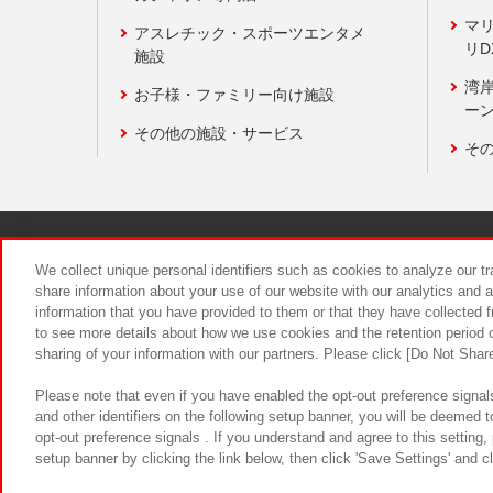
マ
アスレチック・スポーツエンタメ
リD
施設
湾
お子様・ファミリー向け施設
ーン
その他の施設・サービス
そ
関連会社
サステナビリティ
We collect unique personal identifiers such as cookies to analyze our t
share information about your use of our website with our analytics and 
information that you have provided to them or that they have collected f
食品のご提
to see more details about how we use cookies and the retention period o
sharing of your information with our partners. Please click [Do Not Shar
Please note that even if you have enabled the opt-out preference signals
and other identifiers on the following setup banner, you will be deemed 
opt-out preference signals . If you understand and agree to this setting
setup banner by clicking the link below, then click 'Save Settings' and c
©Bandai Namco Amusement Inc.
©Ba