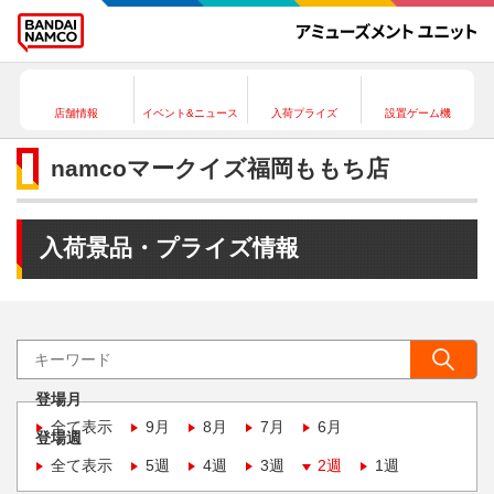
店舗情報
イベント&ニュース
入荷プライズ
設置ゲーム機
namcoマークイズ福岡ももち店
入荷景品・プライズ情報
登場月
全て表示
9月
8月
7月
6月
登場週
全て表示
5週
4週
3週
2週
1週