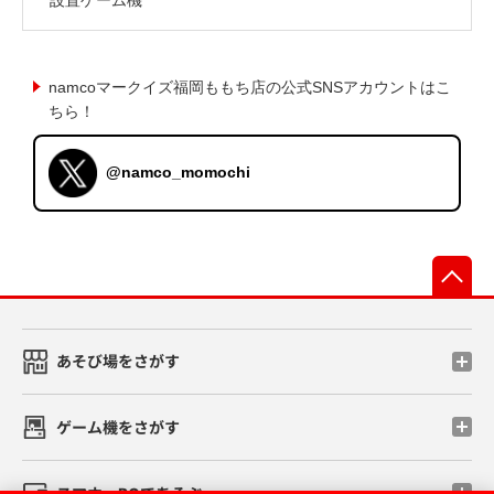
namcoマークイズ福岡ももち店の公式SNSアカウントはこ
ちら！
@namco_momochi
先
あそび場をさがす
ゲーム機をさがす
スマホ・PCであそぶ