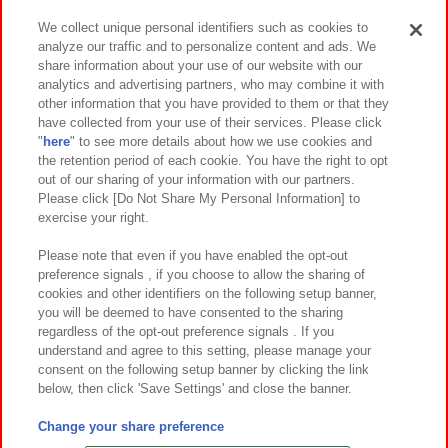
We collect unique personal identifiers such as cookies to
analyze our traffic and to personalize content and ads. We
イベント・キャンペーン
share information about your use of our website with our
analytics and advertising partners, who may combine it with
other information that you have provided to them or that they
have collected from your use of their services. Please click
"
here
" to see more details about how we use cookies and
関連会社
サステナビリティ
サイトポリシー
the retention period of each cookie. You have the right to opt
out of our sharing of your information with our partners.
プライバシーポリシー
ウェブアクセシビリティ方針と検証結果
Please click [Do Not Share My Personal Information] to
exercise your right.
お取引先さまとともに
食品のご提供について
カスタマーハラスメント対応方針
よくあるご質問・お問い合わせ
Please note that even if you have enabled the opt-out
preference signals , if you choose to allow the sharing of
cookies and other identifiers on the following setup banner,
you will be deemed to have consented to the sharing
regardless of the opt-out preference signals . If you
understand and agree to this setting, please manage your
consent on the following setup banner by clicking the link
below, then click 'Save Settings' and close the banner.
©Bandai Namco Amusement Inc.
©Bandai Namco Amusement Lab Inc.
Change your share preference
©Bandai Namco Experience Inc.