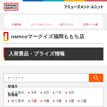
店舗情報
イベント&ニュース
入荷プライズ
設置ゲーム機
namcoマークイズ福岡ももち店
入荷景品・プライズ情報
登場月
全て表示
9月
8月
7月
6月
登場週
全て表示
5週
4週
3週
2週
1週