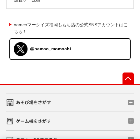
namcoマークイズ福岡ももち店の公式SNSアカウントはこ
ちら！
@namco_momochi
先
あそび場をさがす
ゲーム機をさがす
スマホ・PCであそぶ