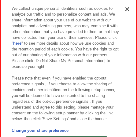
We collect unique personal identifiers such as cookies to
analyze our traffic and to personalize content and ads. We
イベント・キャンペーン
share information about your use of our website with our
analytics and advertising partners, who may combine it with
other information that you have provided to them or that they
have collected from your use of their services. Please click
"
here
" to see more details about how we use cookies and
関連会社
サステナビリティ
サイトポリシー
the retention period of each cookie. You have the right to opt
out of our sharing of your information with our partners.
プライバシーポリシー
ウェブアクセシビリティ方針と検証結果
Please click [Do Not Share My Personal Information] to
exercise your right.
お取引先さまとともに
食品のご提供について
カスタマーハラスメント対応方針
よくあるご質問・お問い合わせ
Please note that even if you have enabled the opt-out
preference signals , if you choose to allow the sharing of
cookies and other identifiers on the following setup banner,
you will be deemed to have consented to the sharing
regardless of the opt-out preference signals . If you
understand and agree to this setting, please manage your
consent on the following setup banner by clicking the link
below, then click 'Save Settings' and close the banner.
©Bandai Namco Amusement Inc.
©Bandai Namco Amusement Lab Inc.
Change your share preference
©Bandai Namco Experience Inc.