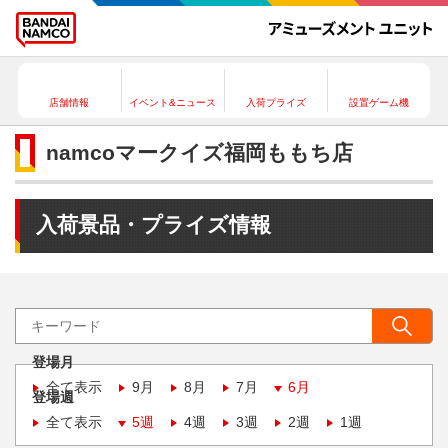
店舗情報
イベント&ニュース
入荷プライズ
設置ゲーム機
namcoマークイズ福岡ももち店
入荷景品・プライズ情報
登場月
全て表示
9月
8月
7月
6月
登場週
全て表示
5週
4週
3週
2週
1週