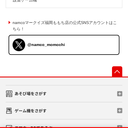
namcoマークイズ福岡ももち店の公式SNSアカウントはこ
ちら！
@namco_momochi
先
あそび場をさがす
ゲーム機をさがす
スマホ・PCであそぶ