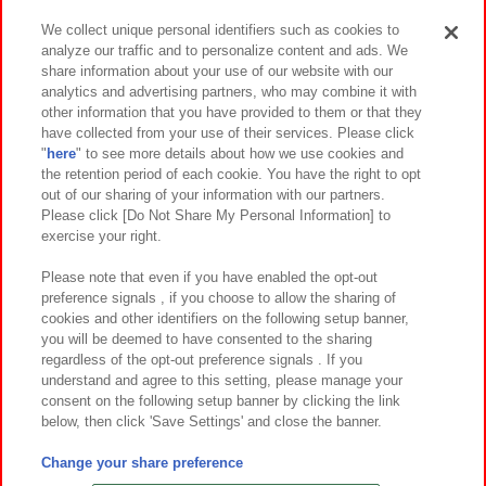
We collect unique personal identifiers such as cookies to
analyze our traffic and to personalize content and ads. We
イベント・キャンペーン
share information about your use of our website with our
analytics and advertising partners, who may combine it with
other information that you have provided to them or that they
have collected from your use of their services. Please click
"
here
" to see more details about how we use cookies and
関連会社
サステナビリティ
サイトポリシー
the retention period of each cookie. You have the right to opt
out of our sharing of your information with our partners.
プライバシーポリシー
ウェブアクセシビリティ方針と検証結果
Please click [Do Not Share My Personal Information] to
exercise your right.
お取引先さまとともに
食品のご提供について
カスタマーハラスメント対応方針
よくあるご質問・お問い合わせ
Please note that even if you have enabled the opt-out
preference signals , if you choose to allow the sharing of
cookies and other identifiers on the following setup banner,
you will be deemed to have consented to the sharing
regardless of the opt-out preference signals . If you
understand and agree to this setting, please manage your
consent on the following setup banner by clicking the link
below, then click 'Save Settings' and close the banner.
©Bandai Namco Amusement Inc.
©Bandai Namco Amusement Lab Inc.
Change your share preference
©Bandai Namco Experience Inc.