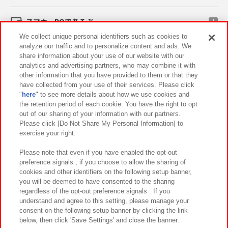
スマホ・PCであそぶ
We collect unique personal identifiers such as cookies to
analyze our traffic and to personalize content and ads. We
イベント・キャンペーン
share information about your use of our website with our
analytics and advertising partners, who may combine it with
other information that you have provided to them or that they
have collected from your use of their services. Please click
"
here
" to see more details about how we use cookies and
関連会社
サステナビリティ
サイトポリシー
the retention period of each cookie. You have the right to opt
out of our sharing of your information with our partners.
プライバシーポリシー
ウェブアクセシビリティ方針と検証結果
Please click [Do Not Share My Personal Information] to
exercise your right.
お取引先さまとともに
食品のご提供について
カスタマーハラスメント対応方針
よくあるご質問・お問い合わせ
Please note that even if you have enabled the opt-out
preference signals , if you choose to allow the sharing of
cookies and other identifiers on the following setup banner,
you will be deemed to have consented to the sharing
regardless of the opt-out preference signals . If you
understand and agree to this setting, please manage your
consent on the following setup banner by clicking the link
below, then click 'Save Settings' and close the banner.
©Bandai Namco Amusement Inc.