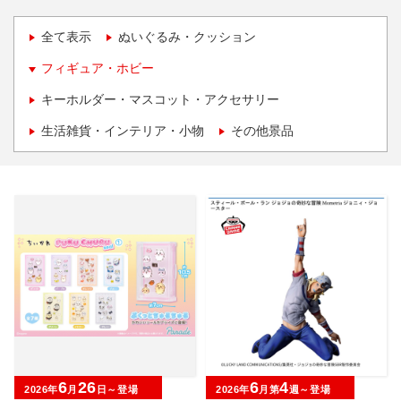
全て表示
ぬいぐるみ・クッション
フィギュア・ホビー
キーホルダー・マスコット・アクセサリー
生活雑貨・インテリア・小物
その他景品
6
26
6
4
2026年
月
日～登場
2026年
月第
週～登場