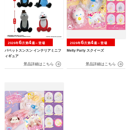
6
4
6
4
2026年
月第
週～登場
2026年
月第
週～登場
パペットスンスン インテリアミニフ
Melty Party スクイーズ
ィギュア