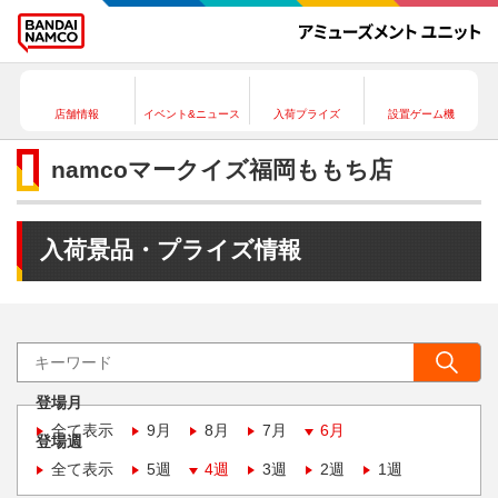
店舗情報
イベント&ニュース
入荷プライズ
設置ゲーム機
namcoマークイズ福岡ももち店
入荷景品・プライズ情報
登場月
全て表示
9月
8月
7月
6月
登場週
全て表示
5週
4週
3週
2週
1週