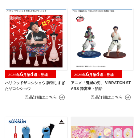
6
4
6
4
2026年
月第
週～登場
2026年
月第
週～登場
ハリウッドザコシショウ 誇張しすぎ
アニメ「鬼滅の刃」 VIBRATION ST
たザコシショウ
ARS-猗窩座・狛治-