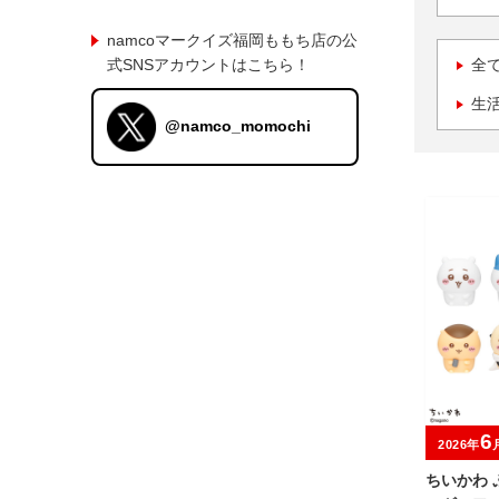
namcoマークイズ福岡ももち店の公
式SNSアカウントはこちら！
全
生
@namco_momochi
6
2026年
ちいかわ