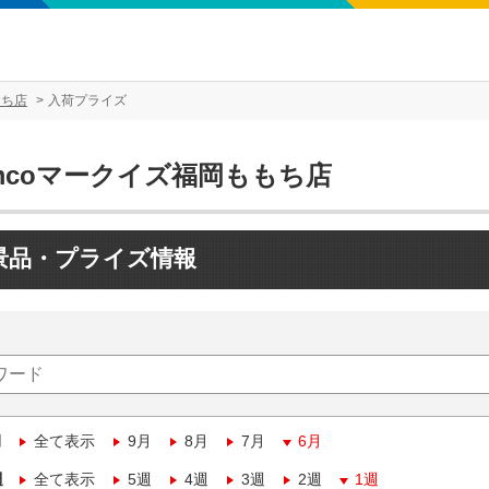
もち店
入荷プライズ
mcoマークイズ福岡ももち店
景品・プライズ情報
月
全て表示
9月
8月
7月
6月
週
全て表示
5週
4週
3週
2週
1週