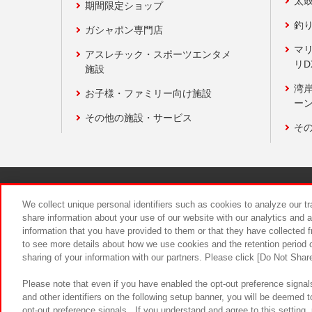
太
期間限定ショップ
釣
ガシャポン専門店
マ
アスレチック・スポーツエンタメ
リD
施設
湾
お子様・ファミリー向け施設
ーン
その他の施設・サービス
そ
関連会社
サステナビリティ
We collect unique personal identifiers such as cookies to analyze our t
share information about your use of our website with our analytics and 
information that you have provided to them or that they have collected f
食品のご提
to see more details about how we use cookies and the retention period o
sharing of your information with our partners. Please click [Do Not Shar
Please note that even if you have enabled the opt-out preference signals
and other identifiers on the following setup banner, you will be deemed 
opt-out preference signals . If you understand and agree to this setting