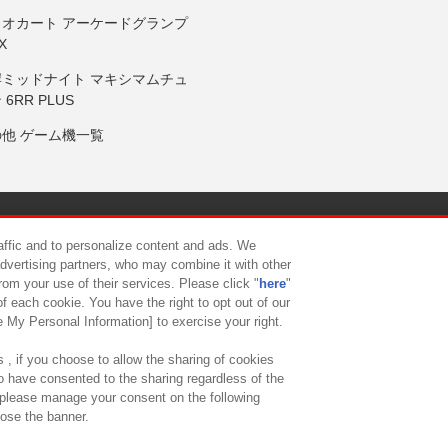
リオカート アーケードグランプ
X
岸ミッドナイト マキシマムチュ
 6RR PLUS
の他 ゲーム機一覧
サイトポリシー
プライバシーポリシー
ウェブアクセシビリティ方
raffic and to personalize content and ads. We
advertising partners, who may combine it with other
rom your use of their services. Please click "
here
"
供について
カスタマーハラスメント対応方針
よくあるご質問・
f each cookie. You have the right to opt out of our
e My Personal Information] to exercise your right.
 , if you choose to allow the sharing of cookies
to have consented to the sharing regardless of the
, please manage your consent on the following
lose the banner.
ndai Namco Amusement Lab Inc.
©Bandai Namco Experience Inc.
©HANAY