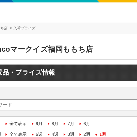
もち店
入荷プライズ
mcoマークイズ福岡ももち店
景品・プライズ情報
月
全て表示
9月
8月
7月
6月
週
全て表示
5週
4週
3週
2週
1週