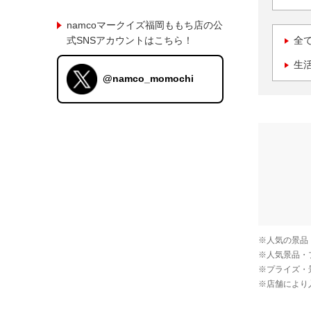
namcoマークイズ福岡ももち店の公
式SNSアカウントはこちら！
全
生
@namco_momochi