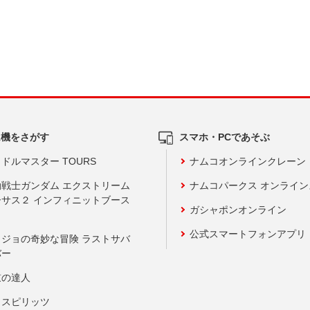
ム機をさがす
スマホ・PCであそぶ
ドルマスター TOURS
ナムコオンラインクレーン
動戦士ガンダム エクストリーム
ナムコパークス オンライ
ーサス２ インフィニットブース
ガシャポンオンライン
公式スマートフォンアプリ
ョジョの奇妙な冒険 ラストサバ
バー
鼓の達人
りスピリッツ