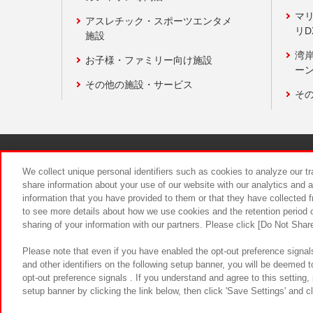
マ
アスレチック・スポーツエンタメ
リD
施設
湾
お子様・ファミリー向け施設
ーン
その他の施設・サービス
そ
関連会社
サステナビリティ
We collect unique personal identifiers such as cookies to analyze our t
share information about your use of our website with our analytics and 
information that you have provided to them or that they have collected f
食品のご提
to see more details about how we use cookies and the retention period o
sharing of your information with our partners. Please click [Do Not Shar
Please note that even if you have enabled the opt-out preference signals
and other identifiers on the following setup banner, you will be deemed 
opt-out preference signals . If you understand and agree to this setting
setup banner by clicking the link below, then click 'Save Settings' and c
©Bandai Namco Amusement Inc.
©Ba