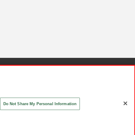
針と検証結果
お取引先さまとともに
お問い合わせ
Do Not Share My Personal Information
ASHIKI Co., Ltd. All Rights Reserved.