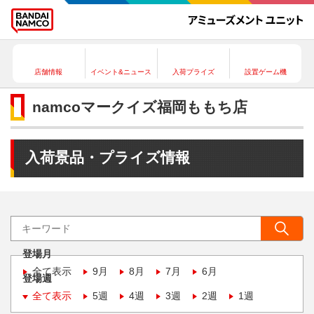
店舗情報
イベント&ニュース
入荷プライズ
設置ゲーム機
namcoマークイズ福岡ももち店
入荷景品・プライズ情報
登場月
全て表示
9月
8月
7月
6月
登場週
全て表示
5週
4週
3週
2週
1週