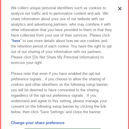
We collect unique personal identifiers such as cookies to
analyze our traffic and to personalize content and ads. We
イベント・キャンペーン
share information about your use of our website with our
analytics and advertising partners, who may combine it with
other information that you have provided to them or that they
have collected from your use of their services. Please click
"
here
" to see more details about how we use cookies and
関連会社
サステナビリティ
サイトポリシー
the retention period of each cookie. You have the right to opt
out of our sharing of your information with our partners.
プライバシーポリシー
ウェブアクセシビリティ方針と検証結果
Please click [Do Not Share My Personal Information] to
exercise your right.
お取引先さまとともに
食品のご提供について
カスタマーハラスメント対応方針
よくあるご質問・お問い合わせ
Please note that even if you have enabled the opt-out
preference signals , if you choose to allow the sharing of
cookies and other identifiers on the following setup banner,
you will be deemed to have consented to the sharing
regardless of the opt-out preference signals . If you
understand and agree to this setting, please manage your
consent on the following setup banner by clicking the link
below, then click 'Save Settings' and close the banner.
©Bandai Namco Amusement Inc.
©Bandai Namco Amusement Lab Inc.
Change your share preference
©Bandai Namco Experience Inc.