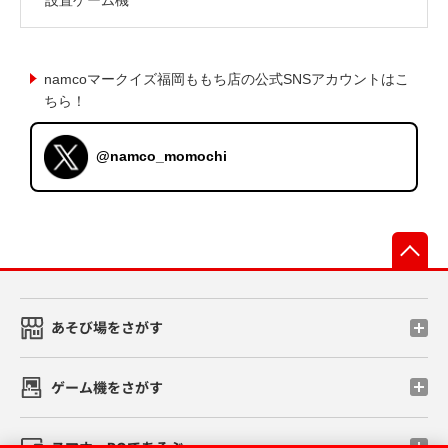
namcoマークイズ福岡ももち店の公式SNSアカウントはこ
ちら！
@namco_momochi
先
あそび場をさがす
ゲーム機をさがす
スマホ・PCであそぶ