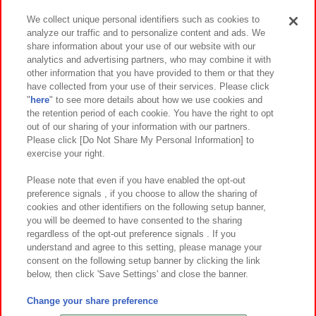
We collect unique personal identifiers such as cookies to
analyze our traffic and to personalize content and ads. We
イベント・キャンペーン
share information about your use of our website with our
analytics and advertising partners, who may combine it with
other information that you have provided to them or that they
have collected from your use of their services. Please click
"
here
" to see more details about how we use cookies and
関連会社
サステナビリティ
サイトポリシー
the retention period of each cookie. You have the right to opt
out of our sharing of your information with our partners.
プライバシーポリシー
ウェブアクセシビリティ方針と検証結果
Please click [Do Not Share My Personal Information] to
exercise your right.
お取引先さまとともに
食品のご提供について
カスタマーハラスメント対応方針
よくあるご質問・お問い合わせ
Please note that even if you have enabled the opt-out
preference signals , if you choose to allow the sharing of
cookies and other identifiers on the following setup banner,
you will be deemed to have consented to the sharing
regardless of the opt-out preference signals . If you
understand and agree to this setting, please manage your
consent on the following setup banner by clicking the link
below, then click 'Save Settings' and close the banner.
©Bandai Namco Amusement Inc.
©Bandai Namco Amusement Lab Inc.
Change your share preference
©Bandai Namco Experience Inc.