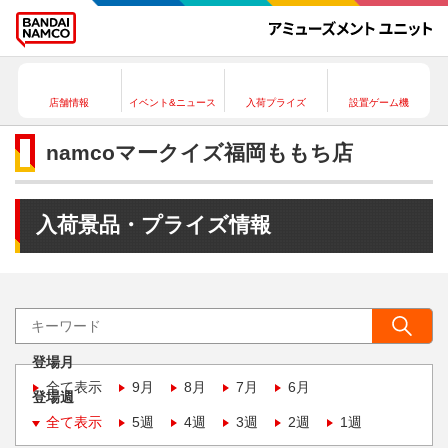
店舗情報
イベント&ニュース
入荷プライズ
設置ゲーム機
namcoマークイズ福岡ももち店
入荷景品・プライズ情報
登場月
全て表示
9月
8月
7月
6月
登場週
全て表示
5週
4週
3週
2週
1週