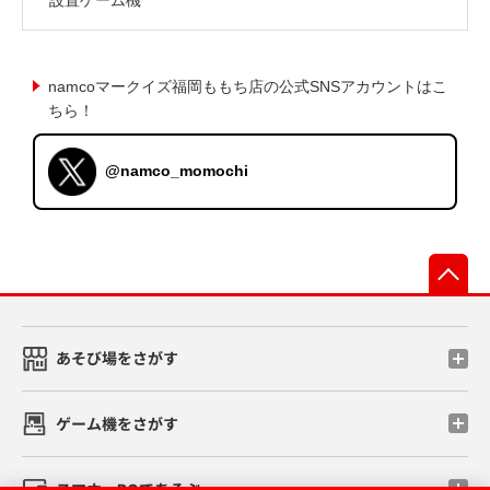
namcoマークイズ福岡ももち店の公式SNSアカウントはこ
ちら！
@namco_momochi
先
あそび場をさがす
ゲーム機をさがす
スマホ・PCであそぶ