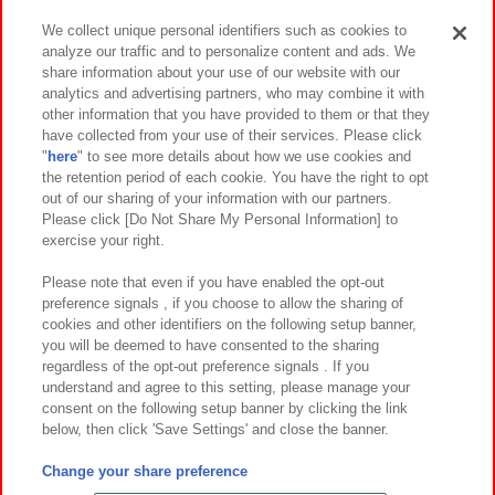
We collect unique personal identifiers such as cookies to
analyze our traffic and to personalize content and ads. We
イベント・キャンペーン
share information about your use of our website with our
analytics and advertising partners, who may combine it with
other information that you have provided to them or that they
have collected from your use of their services. Please click
"
here
" to see more details about how we use cookies and
関連会社
サステナビリティ
サイトポリシー
the retention period of each cookie. You have the right to opt
out of our sharing of your information with our partners.
プライバシーポリシー
ウェブアクセシビリティ方針と検証結果
Please click [Do Not Share My Personal Information] to
exercise your right.
お取引先さまとともに
食品のご提供について
カスタマーハラスメント対応方針
よくあるご質問・お問い合わせ
Please note that even if you have enabled the opt-out
preference signals , if you choose to allow the sharing of
cookies and other identifiers on the following setup banner,
you will be deemed to have consented to the sharing
regardless of the opt-out preference signals . If you
understand and agree to this setting, please manage your
consent on the following setup banner by clicking the link
below, then click 'Save Settings' and close the banner.
©Bandai Namco Amusement Inc.
©Bandai Namco Amusement Lab Inc.
Change your share preference
©Bandai Namco Experience Inc.