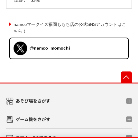
namcoマークイズ福岡ももち店の公式SNSアカウントはこ
ちら！
@namco_momochi
先
あそび場をさがす
ゲーム機をさがす
スマホ・PCであそぶ