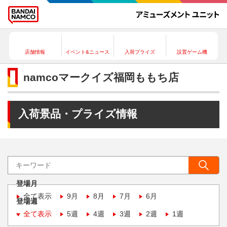
店舗情報
イベント&ニュース
入荷プライズ
設置ゲーム機
namcoマークイズ福岡ももち店
入荷景品・プライズ情報
登場月
全て表示
9月
8月
7月
6月
登場週
全て表示
5週
4週
3週
2週
1週