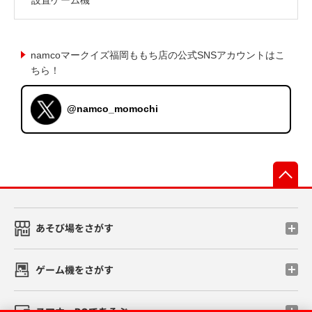
namcoマークイズ福岡ももち店の公式SNSアカウントはこ
ちら！
@namco_momochi
先
あそび場をさがす
ゲーム機をさがす
スマホ・PCであそぶ