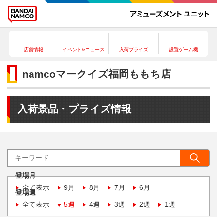
店舗情報
イベント&ニュース
入荷プライズ
設置ゲーム機
namcoマークイズ福岡ももち店
入荷景品・プライズ情報
登場月
全て表示
9月
8月
7月
6月
登場週
全て表示
5週
4週
3週
2週
1週