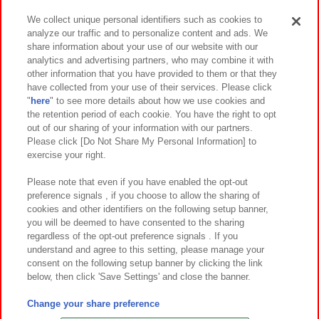
We collect unique personal identifiers such as cookies to
analyze our traffic and to personalize content and ads. We
イベント・キャンペーン
share information about your use of our website with our
analytics and advertising partners, who may combine it with
other information that you have provided to them or that they
have collected from your use of their services. Please click
"
here
" to see more details about how we use cookies and
関連会社
サステナビリティ
サイトポリシー
the retention period of each cookie. You have the right to opt
out of our sharing of your information with our partners.
プライバシーポリシー
ウェブアクセシビリティ方針と検証結果
Please click [Do Not Share My Personal Information] to
exercise your right.
お取引先さまとともに
食品のご提供について
カスタマーハラスメント対応方針
よくあるご質問・お問い合わせ
Please note that even if you have enabled the opt-out
preference signals , if you choose to allow the sharing of
cookies and other identifiers on the following setup banner,
you will be deemed to have consented to the sharing
regardless of the opt-out preference signals . If you
understand and agree to this setting, please manage your
consent on the following setup banner by clicking the link
below, then click 'Save Settings' and close the banner.
©Bandai Namco Amusement Inc.
©Bandai Namco Amusement Lab Inc.
Change your share preference
©Bandai Namco Experience Inc.