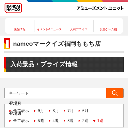
店舗情報
イベント&ニュース
入荷プライズ
設置ゲーム機
namcoマークイズ福岡ももち店
入荷景品・プライズ情報
登場月
全て表示
9月
8月
7月
6月
登場週
全て表示
5週
4週
3週
2週
1週