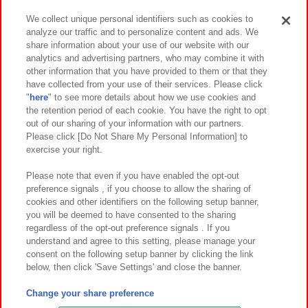
We collect unique personal identifiers such as cookies to
analyze our traffic and to personalize content and ads. We
イベント・キャンペーン
share information about your use of our website with our
analytics and advertising partners, who may combine it with
other information that you have provided to them or that they
have collected from your use of their services. Please click
"
here
" to see more details about how we use cookies and
関連会社
サステナビリティ
サイトポリシー
the retention period of each cookie. You have the right to opt
out of our sharing of your information with our partners.
プライバシーポリシー
ウェブアクセシビリティ方針と検証結果
Please click [Do Not Share My Personal Information] to
exercise your right.
お取引先さまとともに
食品のご提供について
カスタマーハラスメント対応方針
よくあるご質問・お問い合わせ
Please note that even if you have enabled the opt-out
preference signals , if you choose to allow the sharing of
cookies and other identifiers on the following setup banner,
you will be deemed to have consented to the sharing
regardless of the opt-out preference signals . If you
understand and agree to this setting, please manage your
consent on the following setup banner by clicking the link
below, then click 'Save Settings' and close the banner.
©Bandai Namco Amusement Inc.
©Bandai Namco Amusement Lab Inc.
Change your share preference
©Bandai Namco Experience Inc.