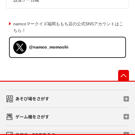
namcoマークイズ福岡ももち店の公式SNSアカウントはこ
ちら！
@namco_momochi
先
あそび場をさがす
ゲーム機をさがす
スマホ・PCであそぶ