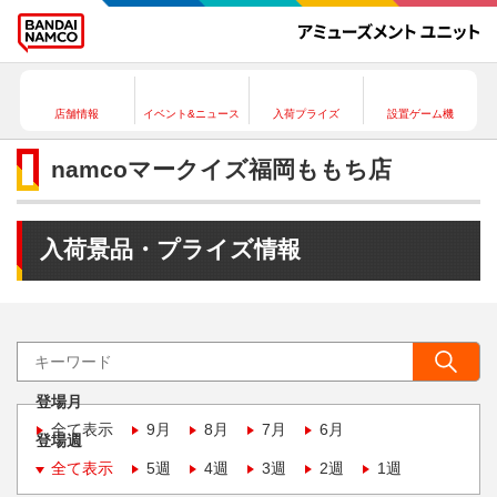
店舗情報
イベント&ニュース
入荷プライズ
設置ゲーム機
namcoマークイズ福岡ももち店
入荷景品・プライズ情報
登場月
全て表示
9月
8月
7月
6月
登場週
全て表示
5週
4週
3週
2週
1週