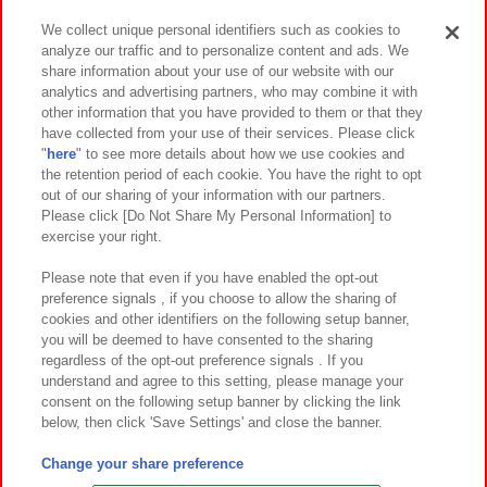
We collect unique personal identifiers such as cookies to
analyze our traffic and to personalize content and ads. We
イベント・キャンペーン
share information about your use of our website with our
analytics and advertising partners, who may combine it with
other information that you have provided to them or that they
have collected from your use of their services. Please click
"
here
" to see more details about how we use cookies and
関連会社
サステナビリティ
サイトポリシー
the retention period of each cookie. You have the right to opt
out of our sharing of your information with our partners.
プライバシーポリシー
ウェブアクセシビリティ方針と検証結果
Please click [Do Not Share My Personal Information] to
exercise your right.
お取引先さまとともに
食品のご提供について
カスタマーハラスメント対応方針
よくあるご質問・お問い合わせ
Please note that even if you have enabled the opt-out
preference signals , if you choose to allow the sharing of
cookies and other identifiers on the following setup banner,
you will be deemed to have consented to the sharing
regardless of the opt-out preference signals . If you
understand and agree to this setting, please manage your
consent on the following setup banner by clicking the link
below, then click 'Save Settings' and close the banner.
©Bandai Namco Amusement Inc.
©Bandai Namco Amusement Lab Inc.
Change your share preference
©Bandai Namco Experience Inc.