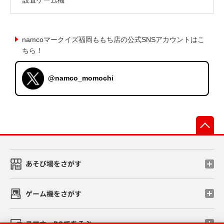
namcoマークイズ福岡ももち店の公式SNSアカウントはこ
ちら！
@namco_momochi
先
あそび場をさがす
ゲーム機をさがす
スマホ・PCであそぶ