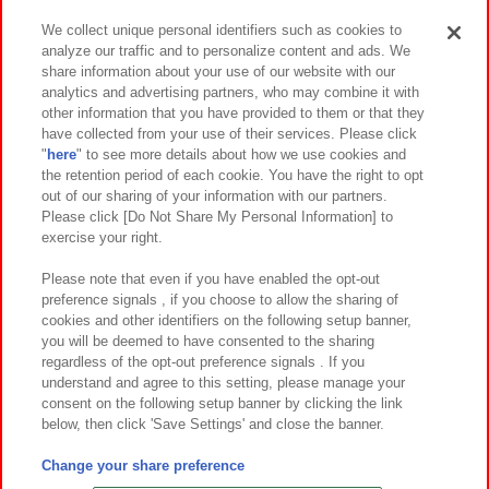
We collect unique personal identifiers such as cookies to
analyze our traffic and to personalize content and ads. We
イベント・キャンペーン
share information about your use of our website with our
analytics and advertising partners, who may combine it with
other information that you have provided to them or that they
have collected from your use of their services. Please click
"
here
" to see more details about how we use cookies and
関連会社
サステナビリティ
サイトポリシー
the retention period of each cookie. You have the right to opt
out of our sharing of your information with our partners.
プライバシーポリシー
ウェブアクセシビリティ方針と検証結果
Please click [Do Not Share My Personal Information] to
exercise your right.
お取引先さまとともに
食品のご提供について
カスタマーハラスメント対応方針
よくあるご質問・お問い合わせ
Please note that even if you have enabled the opt-out
preference signals , if you choose to allow the sharing of
cookies and other identifiers on the following setup banner,
you will be deemed to have consented to the sharing
regardless of the opt-out preference signals . If you
understand and agree to this setting, please manage your
consent on the following setup banner by clicking the link
below, then click 'Save Settings' and close the banner.
©Bandai Namco Amusement Inc.
©Bandai Namco Amusement Lab Inc.
Change your share preference
©Bandai Namco Experience Inc.