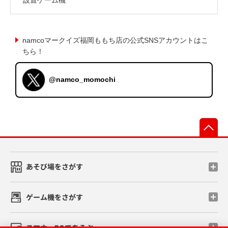
namcoマークイズ福岡ももち店の公式SNSアカウントはこ
ちら！
@namco_momochi
先
あそび場をさがす
ゲーム機をさがす
スマホ・PCであそぶ