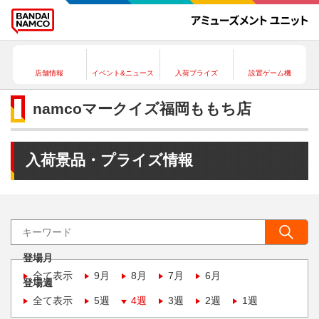
店舗情報
イベント&ニュース
入荷プライズ
設置ゲーム機
namcoマークイズ福岡ももち店
入荷景品・プライズ情報
登場月
全て表示
9月
8月
7月
6月
登場週
全て表示
5週
4週
3週
2週
1週