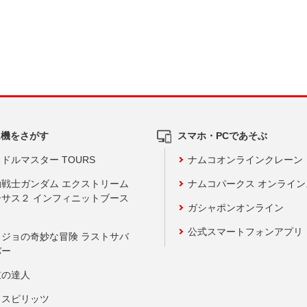
ム機をさがす
スマホ・PCであそぶ
ドルマスター TOURS
ナムコオンラインクレーン
動戦士ガンダム エクストリーム
ナムコパークス オンライ
ーサス２ インフィニットブース
ガシャポンオンライン
公式スマートフォンアプリ
ョジョの奇妙な冒険 ラストサバ
バー
鼓の達人
りスピリッツ