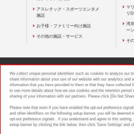
マ
アスレチック・スポーツエンタメ
リD
施設
湾
お子様・ファミリー向け施設
ーン
その他の施設・サービス
そ
関連会社
サステナビリティ
We collect unique personal identifiers such as cookies to analyze our t
share information about your use of our website with our analytics and 
information that you have provided to them or that they have collected f
食品のご提
to see more details about how we use cookies and the retention period o
sharing of your information with our partners. Please click [Do Not Shar
Please note that even if you have enabled the opt-out preference signals
and other identifiers on the following setup banner, you will be deemed 
opt-out preference signals . If you understand and agree to this setting
setup banner by clicking the link below, then click 'Save Settings' and c
©Bandai Namco Amusement Inc.
©Ba