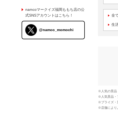
namcoマークイズ福岡ももち店の公
式SNSアカウントはこちら！
全
生
@namco_momochi