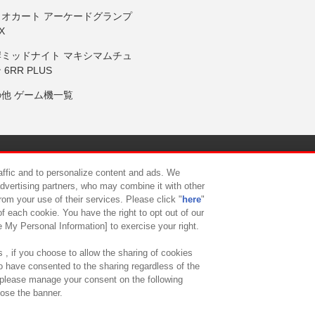
リオカート アーケードグランプ
X
岸ミッドナイト マキシマムチュ
 6RR PLUS
の他 ゲーム機一覧
サイトポリシー
プライバシーポリシー
ウェブアクセシビリティ方
raffic and to personalize content and ads. We
advertising partners, who may combine it with other
rom your use of their services. Please click "
here
"
供について
カスタマーハラスメント対応方針
よくあるご質問・
f each cookie. You have the right to opt out of our
e My Personal Information] to exercise your right.
 , if you choose to allow the sharing of cookies
to have consented to the sharing regardless of the
, please manage your consent on the following
lose the banner.
ndai Namco Amusement Lab Inc.
©Bandai Namco Experience Inc.
©HANAY