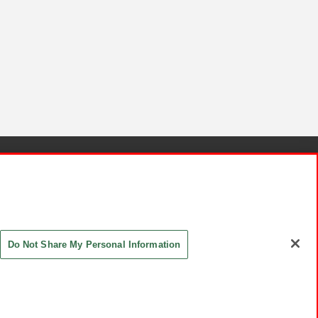
針と検証結果
お取引先さまとともに
お問い合わせ
Do Not Share My Personal Information
ASHIKI Co., Ltd. All Rights Reserved.