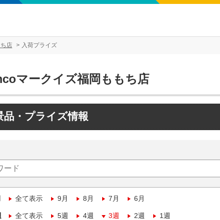
もち店
入荷プライズ
mcoマークイズ福岡ももち店
景品・プライズ情報
月
全て表示
9月
8月
7月
6月
週
全て表示
5週
4週
3週
2週
1週