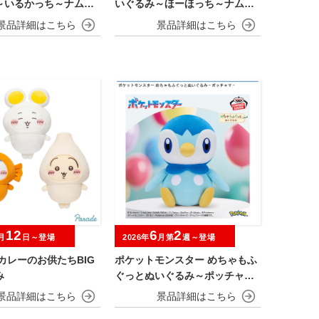
～いるかっち～ナムコ
いぐるみ～ほーほっち～ナムコ
ーン
キャンペーン
12
6
2
月
日～登場
2026年
月第
週～登場
カレーのお供たちBIG
ポケットモンスター めちゃもふ
み
ぐっとぬいぐるみ～ポッチャマ
～