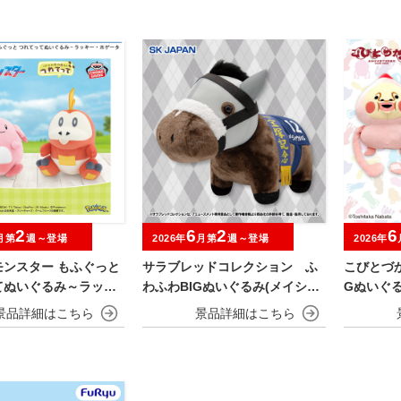
2
6
2
6
月第
週～登場
2026年
月第
週～登場
2026年
モンスター もふぐっと
サラブレッドコレクション ふ
こびとづ
てぬいぐるみ～ラッキ
わふわBIGぬいぐるみ(メイショ
Gぬいぐ
ータ～
ウタバル)