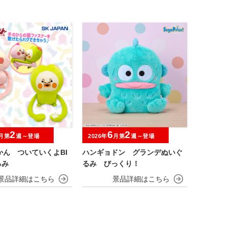
2
6
2
月第
週～登場
2026年
月第
週～登場
かん ついていくよBI
ハンギョドン グランデぬいぐ
るみ
るみ びっくり！