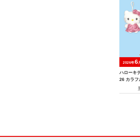
6
2026年
ハローキティ
26 カラ
っぴぃ ぬ