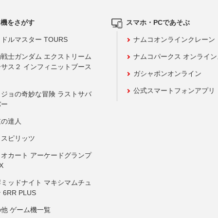
ム機をさがす
スマホ・PCであそぶ
ドルマスター TOURS
ナムコオンラインクレーン
動戦士ガンダム エクストリーム
ナムコパークス オンライ
ーサス２ インフィニットブース
ガシャポンオンライン
公式スマートフォンアプリ
ョジョの奇妙な冒険 ラストサバ
バー
鼓の達人
りスピリッツ
リオカート アーケードグランプ
X
岸ミッドナイト マキシマムチュ
 6RR PLUS
の他 ゲーム機一覧