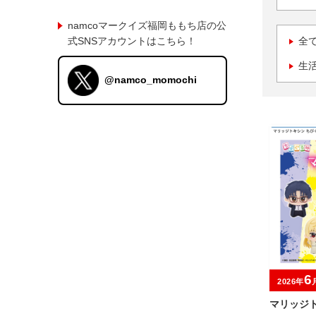
namcoマークイズ福岡ももち店の公
式SNSアカウントはこちら！
全
生
@namco_momochi
6
2026年
マリッジト