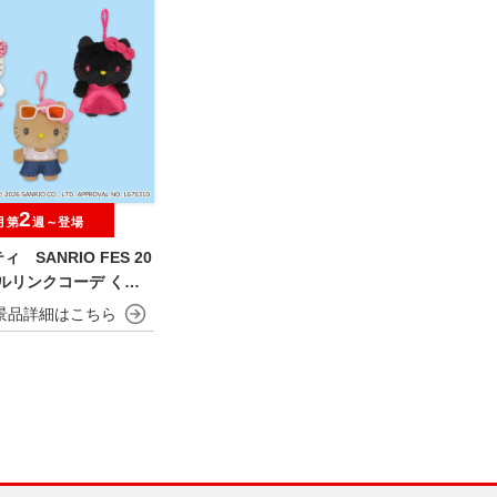
2
月第
週～登場
 SANRIO FES 20
フルリンクコーデ くり
いぐるみ