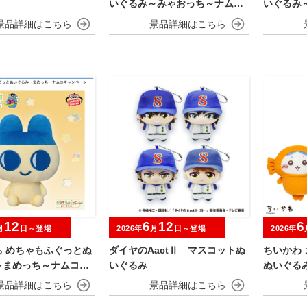
いぐるみ～みゃおっち～ナムコ
いぐるみ
キャンペーン
キャンペ
12
6
12
6
月
日～登場
2026年
月
日～登場
2026年
ち めちゃもふぐっとぬ
ダイヤのAactⅡ マスコットぬ
ちいかわ 
～まめっち～ナムコキ
いぐるみ
ぬいぐる
ン