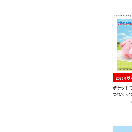
6
2026年
ポケット
つれてっ
ー・ホゲ