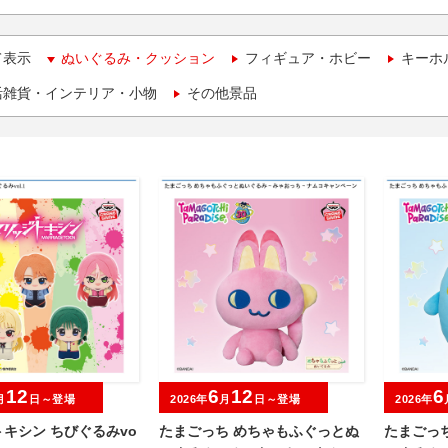
て表示
ぬいぐるみ・クッション
フィギュア・ホビー
キーホ
活雑貨・インテリア・小物
その他景品
12
6
12
6
月
日～登場
2026年
月
日～登場
2026年
キシン ちびぐるみvo
たまごっち めちゃもふぐっとぬ
たまごっ