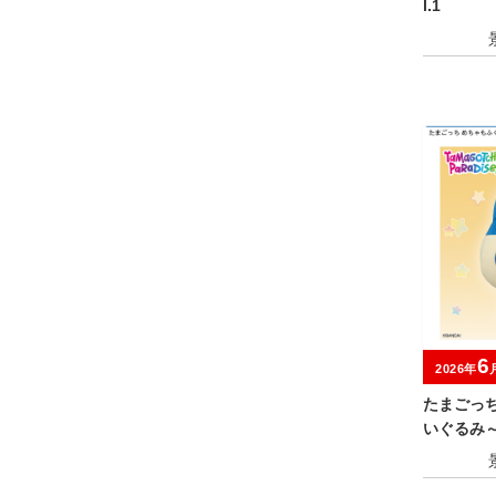
l.1
6
2026年
たまごっ
いぐるみ
ャンペー