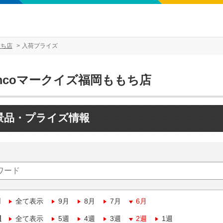
もち店
入荷プライズ
mcoマークイズ福岡ももち店
景品・プライズ情報
月
全て表示
9月
8月
7月
6月
週
全て表示
5週
4週
3週
2週
1週