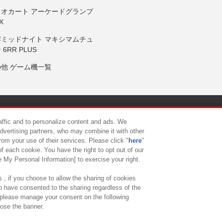
リオカート アーケードグランプ
X
岸ミッドナイト マキシマムチュ
 6RR PLUS
の他 ゲーム機一覧
サイトポリシー
プライバシーポリシー
ウェブアクセシビリティ方
raffic and to personalize content and ads. We
advertising partners, who may combine it with other
rom your use of their services. Please click "
here
"
供について
カスタマーハラスメント対応方針
よくあるご質問・
f each cookie. You have the right to opt out of our
e My Personal Information] to exercise your right.
 , if you choose to allow the sharing of cookies
to have consented to the sharing regardless of the
, please manage your consent on the following
lose the banner.
ndai Namco Amusement Lab Inc.
©Bandai Namco Experience Inc.
©HANAY