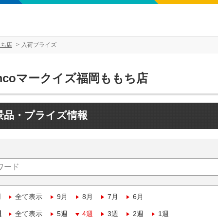
もち店
入荷プライズ
mcoマークイズ福岡ももち店
景品・プライズ情報
月
全て表示
9月
8月
7月
6月
週
全て表示
5週
4週
3週
2週
1週