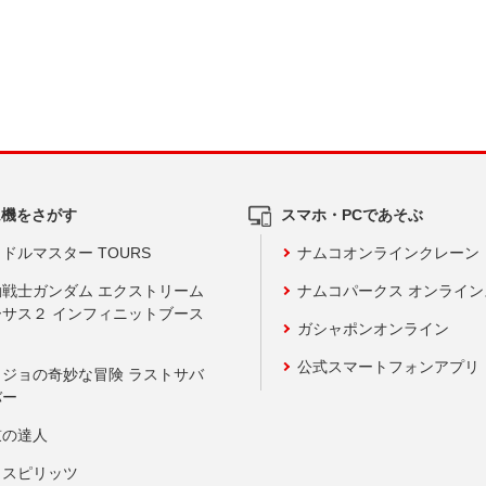
ム機をさがす
スマホ・PCであそぶ
ドルマスター TOURS
ナムコオンラインクレーン
動戦士ガンダム エクストリーム
ナムコパークス オンライ
ーサス２ インフィニットブース
ガシャポンオンライン
公式スマートフォンアプリ
ョジョの奇妙な冒険 ラストサバ
バー
鼓の達人
りスピリッツ