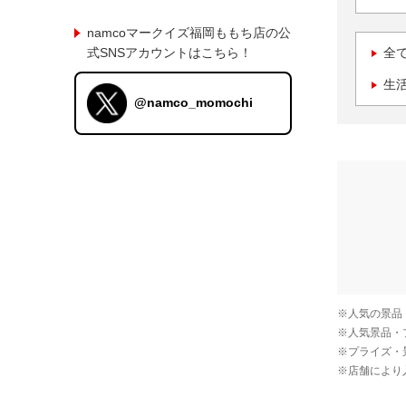
namcoマークイズ福岡ももち店の公
式SNSアカウントはこちら！
全
生
@namco_momochi