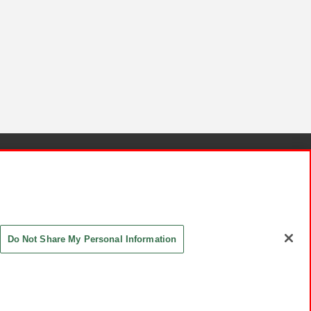
針と検証結果
お取引先さまとともに
お問い合わせ
Do Not Share My Personal Information
ASHIKI Co., Ltd. All Rights Reserved.