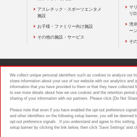
マ
アスレチック・スポーツエンタメ
リD
施設
湾
お子様・ファミリー向け施設
ーン
その他の施設・サービス
そ
関連会社
サステナビリティ
We collect unique personal identifiers such as cookies to analyze our t
share information about your use of our website with our analytics and 
information that you have provided to them or that they have collected f
食品のご提
to see more details about how we use cookies and the retention period o
sharing of your information with our partners. Please click [Do Not Shar
Please note that even if you have enabled the opt-out preference signals
and other identifiers on the following setup banner, you will be deemed 
opt-out preference signals . If you understand and agree to this setting
setup banner by clicking the link below, then click 'Save Settings' and c
©Bandai Namco Amusement Inc.
©Ba