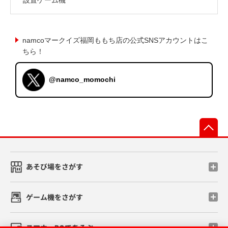
namcoマークイズ福岡ももち店の公式SNSアカウントはこ
ちら！
@namco_momochi
先
あそび場をさがす
ゲーム機をさがす
スマホ・PCであそぶ