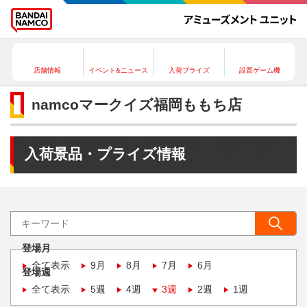
店舗情報
イベント&ニュース
入荷プライズ
設置ゲーム機
namcoマークイズ福岡ももち店
入荷景品・プライズ情報
登場月
全て表示
9月
8月
7月
6月
登場週
全て表示
5週
4週
3週
2週
1週