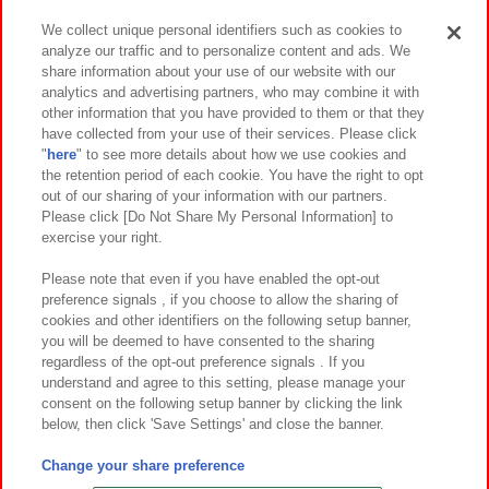
We collect unique personal identifiers such as cookies to
analyze our traffic and to personalize content and ads. We
イベント・キャンペーン
share information about your use of our website with our
analytics and advertising partners, who may combine it with
other information that you have provided to them or that they
have collected from your use of their services. Please click
"
here
" to see more details about how we use cookies and
関連会社
サステナビリティ
サイトポリシー
the retention period of each cookie. You have the right to opt
out of our sharing of your information with our partners.
プライバシーポリシー
ウェブアクセシビリティ方針と検証結果
Please click [Do Not Share My Personal Information] to
exercise your right.
お取引先さまとともに
食品のご提供について
カスタマーハラスメント対応方針
よくあるご質問・お問い合わせ
Please note that even if you have enabled the opt-out
preference signals , if you choose to allow the sharing of
cookies and other identifiers on the following setup banner,
you will be deemed to have consented to the sharing
regardless of the opt-out preference signals . If you
understand and agree to this setting, please manage your
consent on the following setup banner by clicking the link
below, then click 'Save Settings' and close the banner.
©Bandai Namco Amusement Inc.
©Bandai Namco Amusement Lab Inc.
Change your share preference
©Bandai Namco Experience Inc.