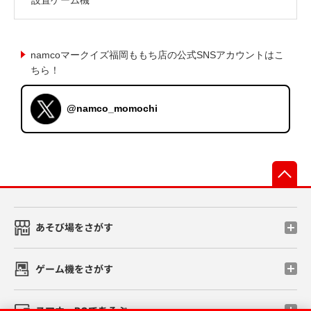
namcoマークイズ福岡ももち店の公式SNSアカウントはこ
ちら！
@namco_momochi
先
あそび場をさがす
ゲーム機をさがす
スマホ・PCであそぶ