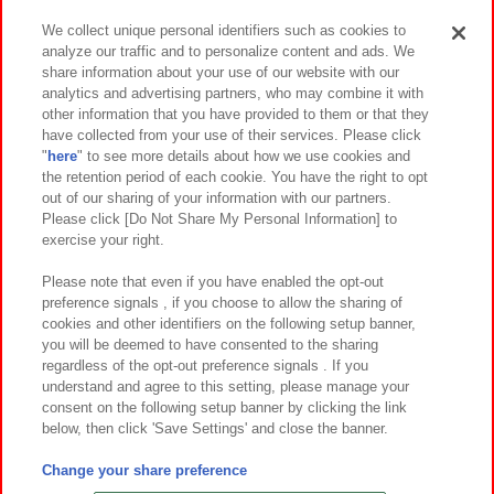
We collect unique personal identifiers such as cookies to
analyze our traffic and to personalize content and ads. We
イベント・キャンペーン
share information about your use of our website with our
analytics and advertising partners, who may combine it with
other information that you have provided to them or that they
have collected from your use of their services. Please click
"
here
" to see more details about how we use cookies and
関連会社
サステナビリティ
サイトポリシー
the retention period of each cookie. You have the right to opt
out of our sharing of your information with our partners.
プライバシーポリシー
ウェブアクセシビリティ方針と検証結果
Please click [Do Not Share My Personal Information] to
exercise your right.
お取引先さまとともに
食品のご提供について
カスタマーハラスメント対応方針
よくあるご質問・お問い合わせ
Please note that even if you have enabled the opt-out
preference signals , if you choose to allow the sharing of
cookies and other identifiers on the following setup banner,
you will be deemed to have consented to the sharing
regardless of the opt-out preference signals . If you
understand and agree to this setting, please manage your
consent on the following setup banner by clicking the link
below, then click 'Save Settings' and close the banner.
©Bandai Namco Amusement Inc.
©Bandai Namco Amusement Lab Inc.
Change your share preference
©Bandai Namco Experience Inc.