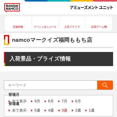
店舗情報
イベント&ニュース
入荷プライズ
設置ゲーム機
namcoマークイズ福岡ももち店
入荷景品・プライズ情報
登場月
全て表示
9月
8月
7月
6月
登場週
全て表示
5週
4週
3週
2週
1週