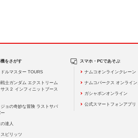
ム機をさがす
スマホ・PCであそぶ
ドルマスター TOURS
ナムコオンラインクレーン
動戦士ガンダム エクストリーム
ナムコパークス オンライ
ーサス２ インフィニットブース
ガシャポンオンライン
公式スマートフォンアプリ
ョジョの奇妙な冒険 ラストサバ
バー
鼓の達人
りスピリッツ