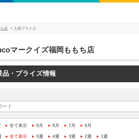
もち店
入荷プライズ
mcoマークイズ福岡ももち店
景品・プライズ情報
月
全て表示
9月
8月
7月
6月
週
全て表示
5週
4週
3週
2週
1週