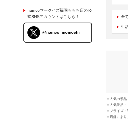
namcoマークイズ福岡ももち店の公
式SNSアカウントはこちら！
全
生
@namco_momochi