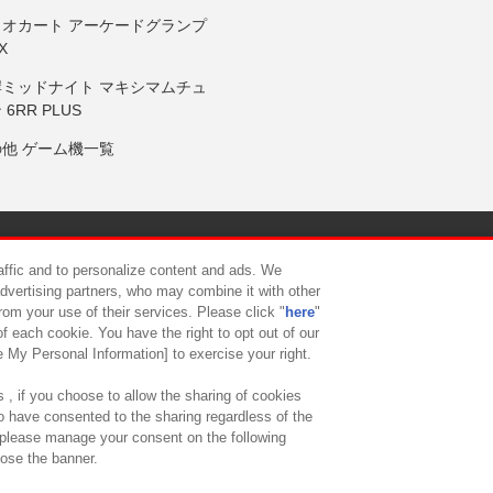
リオカート アーケードグランプ
X
岸ミッドナイト マキシマムチュ
 6RR PLUS
の他 ゲーム機一覧
サイトポリシー
プライバシーポリシー
ウェブアクセシビリティ方
raffic and to personalize content and ads. We
advertising partners, who may combine it with other
rom your use of their services. Please click "
here
"
供について
カスタマーハラスメント対応方針
よくあるご質問・
f each cookie. You have the right to opt out of our
e My Personal Information] to exercise your right.
 , if you choose to allow the sharing of cookies
to have consented to the sharing regardless of the
, please manage your consent on the following
lose the banner.
ndai Namco Amusement Lab Inc.
©Bandai Namco Experience Inc.
©HANAY