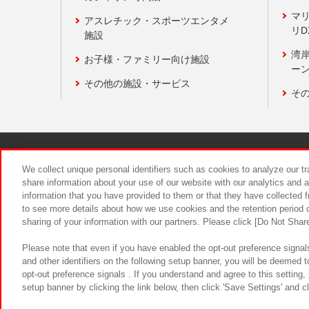
マ
アスレチック・スポーツエンタメ
リD
施設
湾
お子様・ファミリー向け施設
ーン
その他の施設・サービス
そ
関連会社
サステナビリティ
We collect unique personal identifiers such as cookies to analyze our t
share information about your use of our website with our analytics and 
information that you have provided to them or that they have collected f
食品のご提
to see more details about how we use cookies and the retention period o
sharing of your information with our partners. Please click [Do Not Shar
Please note that even if you have enabled the opt-out preference signals
and other identifiers on the following setup banner, you will be deemed 
opt-out preference signals . If you understand and agree to this setting
setup banner by clicking the link below, then click 'Save Settings' and c
©Bandai Namco Amusement Inc.
©Ba