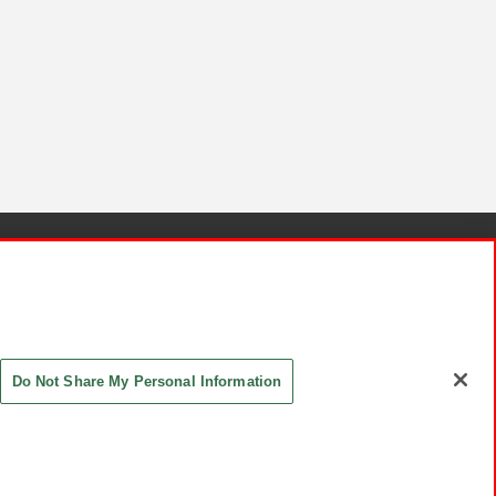
針と検証結果
お取引先さまとともに
お問い合わせ
Do Not Share My Personal Information
ASHIKI Co., Ltd. All Rights Reserved.