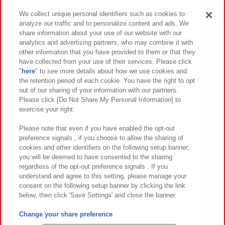
We collect unique personal identifiers such as cookies to
analyze our traffic and to personalize content and ads. We
イベント・キャンペーン
share information about your use of our website with our
analytics and advertising partners, who may combine it with
other information that you have provided to them or that they
have collected from your use of their services. Please click
"
here
" to see more details about how we use cookies and
関連会社
サステナビリティ
サイトポリシー
the retention period of each cookie. You have the right to opt
out of our sharing of your information with our partners.
プライバシーポリシー
ウェブアクセシビリティ方針と検証結果
Please click [Do Not Share My Personal Information] to
exercise your right.
お取引先さまとともに
食品のご提供について
カスタマーハラスメント対応方針
よくあるご質問・お問い合わせ
Please note that even if you have enabled the opt-out
preference signals , if you choose to allow the sharing of
cookies and other identifiers on the following setup banner,
you will be deemed to have consented to the sharing
regardless of the opt-out preference signals . If you
understand and agree to this setting, please manage your
consent on the following setup banner by clicking the link
below, then click 'Save Settings' and close the banner.
©Bandai Namco Amusement Inc.
©Bandai Namco Amusement Lab Inc.
Change your share preference
©Bandai Namco Experience Inc.