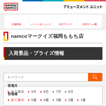
店舗情報
イベント&ニュース
入荷プライズ
設置ゲーム機
namcoマークイズ福岡ももち店
入荷景品・プライズ情報
登場月
全て表示
9月
8月
7月
6月
登場週
全て表示
5週
4週
3週
2週
1週