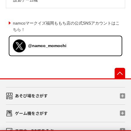
namcoマークイズ福岡ももち店の公式SNSアカウントはこ
ちら！
@namco_momochi
先
あそび場をさがす
ゲーム機をさがす
スマホ・PCであそぶ