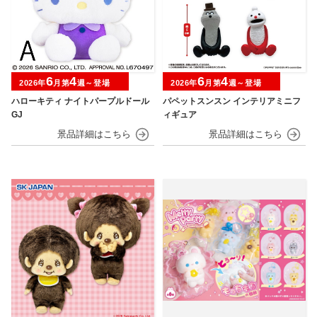
6
4
6
4
2026年
月第
週～登場
2026年
月第
週～登場
ハローキティ ナイトパープルドール
パペットスンスン インテリアミニフ
GJ
ィギュア