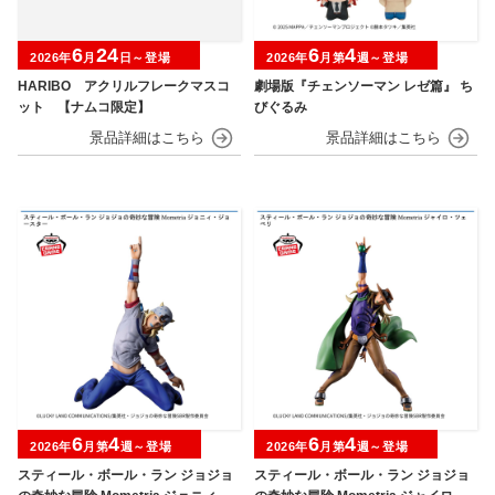
6
24
6
4
2026年
月
日～登場
2026年
月第
週～登場
HARIBO アクリルフレークマスコ
劇場版『チェンソーマン レゼ篇』 ち
ット 【ナムコ限定】
びぐるみ
6
4
6
4
2026年
月第
週～登場
2026年
月第
週～登場
スティール・ボール・ラン ジョジョ
スティール・ボール・ラン ジョジョ