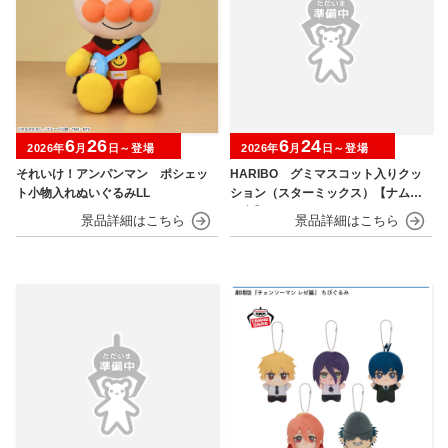
6
26
6
24
2026年
月
日～登場
2026年
月
日～登場
それいけ！アンパンマン ポシェッ
HARIBO グミマスコット入りクッ
ト小物入れぬいぐるみLL
ション（スターミックス）【ナムコ
限定】