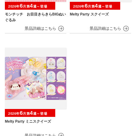
6
4
6
4
2026年
月第
週～登場
2026年
月第
週～登場
モンチッチ お目目きらきらBIGぬい
Melty Party スクイーズ
ぐるみ
6
4
2026年
月第
週～登場
Melty Party ミニスクイーズ