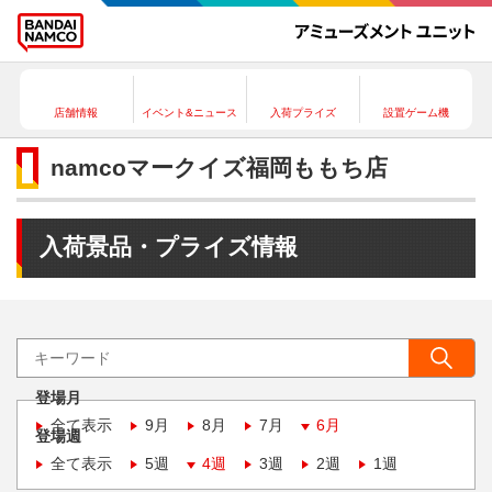
店舗情報
イベント&ニュース
入荷プライズ
設置ゲーム機
namcoマークイズ福岡ももち店
入荷景品・プライズ情報
登場月
全て表示
9月
8月
7月
6月
登場週
全て表示
5週
4週
3週
2週
1週