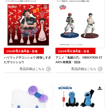
6
4
6
4
2026年
月第
週～登場
2026年
月第
週～登場
ハリウッドザコシショウ 誇張しすぎ
アニメ「鬼滅の刃」 VIBRATION ST
たザコシショウ
ARS-猗窩座・狛治-