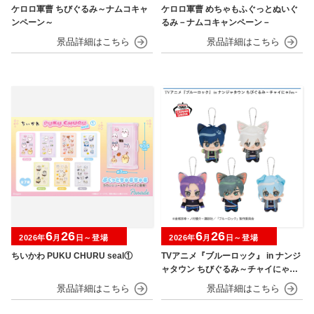
ケロロ軍曹 ちびぐるみ～ナムコキャ
ケロロ軍曹 めちゃもふぐっとぬいぐ
ンペーン～
るみ－ナムコキャンペーン－
6
26
6
26
2026年
月
日～登場
2026年
月
日～登場
ちいかわ PUKU CHURU seal①
TVアニメ『ブルーロック』 in ナンジ
ャタウン ちびぐるみ～チャイにゃFe
s～