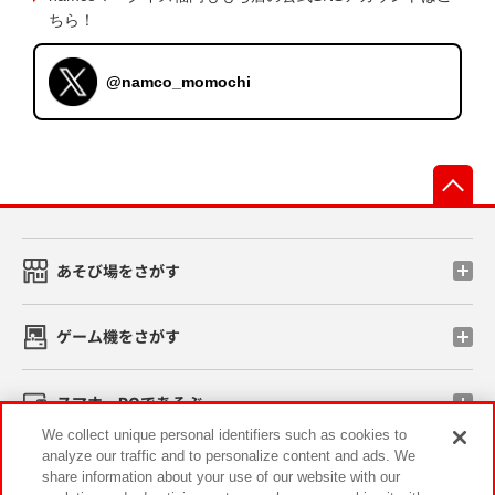
ちら！
@namco_momochi
先
あそび場をさがす
ゲーム機をさがす
スマホ・PCであそぶ
We collect unique personal identifiers such as cookies to
analyze our traffic and to personalize content and ads. We
イベント・キャンペーン
share information about your use of our website with our