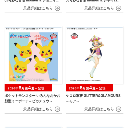
の奇妙な冒険 Mometria ジョニィ・
の奇妙な冒険 Mometria ジャイロ・
ジョースター
ツェペリ
6
4
6
4
2026年
月第
週～登場
2026年
月第
週～登場
ポケットモンスター いろんなおかお
ケロロ軍曹 GLITTER&GLAMOURS
顔型ミニポーチ～ピカチュウ～
～モア～