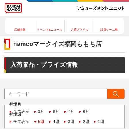
店舗情報
イベント&ニュース
入荷プライズ
設置ゲーム機
namcoマークイズ福岡ももち店
入荷景品・プライズ情報
登場月
全て表示
9月
8月
7月
6月
登場週
全て表示
5週
4週
3週
2週
1週