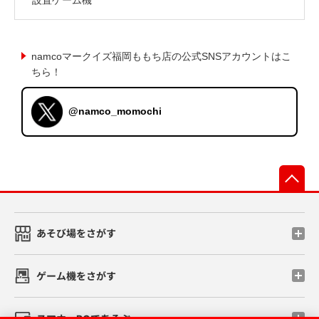
namcoマークイズ福岡ももち店の公式SNSアカウントはこ
ちら！
@namco_momochi
先
あそび場をさがす
ゲーム機をさがす
スマホ・PCであそぶ