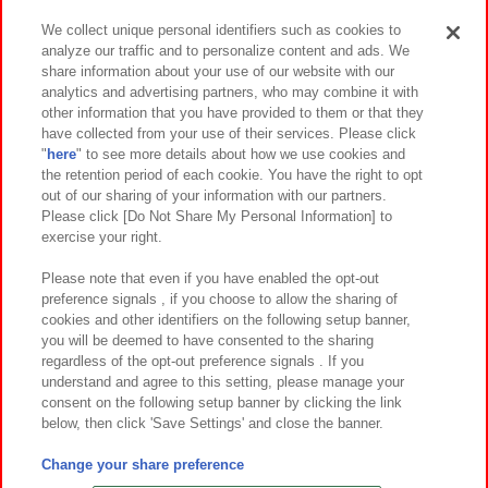
We collect unique personal identifiers such as cookies to
analyze our traffic and to personalize content and ads. We
イベント・キャンペーン
share information about your use of our website with our
analytics and advertising partners, who may combine it with
other information that you have provided to them or that they
have collected from your use of their services. Please click
"
here
" to see more details about how we use cookies and
関連会社
サステナビリティ
サイトポリシー
the retention period of each cookie. You have the right to opt
out of our sharing of your information with our partners.
プライバシーポリシー
ウェブアクセシビリティ方針と検証結果
Please click [Do Not Share My Personal Information] to
exercise your right.
お取引先さまとともに
食品のご提供について
カスタマーハラスメント対応方針
よくあるご質問・お問い合わせ
Please note that even if you have enabled the opt-out
preference signals , if you choose to allow the sharing of
cookies and other identifiers on the following setup banner,
you will be deemed to have consented to the sharing
regardless of the opt-out preference signals . If you
understand and agree to this setting, please manage your
consent on the following setup banner by clicking the link
below, then click 'Save Settings' and close the banner.
©Bandai Namco Amusement Inc.
©Bandai Namco Amusement Lab Inc.
Change your share preference
©Bandai Namco Experience Inc.