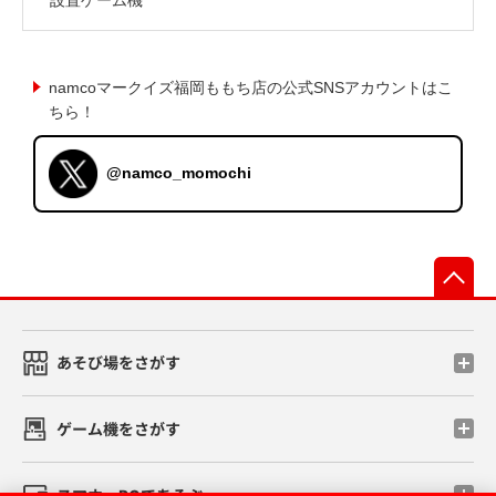
namcoマークイズ福岡ももち店の公式SNSアカウントはこ
ちら！
@namco_momochi
先
あそび場をさがす
ゲーム機をさがす
スマホ・PCであそぶ