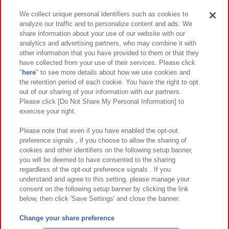
We collect unique personal identifiers such as cookies to
analyze our traffic and to personalize content and ads. We
イベント・キャンペーン
share information about your use of our website with our
analytics and advertising partners, who may combine it with
other information that you have provided to them or that they
have collected from your use of their services. Please click
"
here
" to see more details about how we use cookies and
関連会社
サステナビリティ
サイトポリシー
the retention period of each cookie. You have the right to opt
out of our sharing of your information with our partners.
プライバシーポリシー
ウェブアクセシビリティ方針と検証結果
Please click [Do Not Share My Personal Information] to
exercise your right.
お取引先さまとともに
食品のご提供について
カスタマーハラスメント対応方針
よくあるご質問・お問い合わせ
Please note that even if you have enabled the opt-out
preference signals , if you choose to allow the sharing of
cookies and other identifiers on the following setup banner,
you will be deemed to have consented to the sharing
regardless of the opt-out preference signals . If you
understand and agree to this setting, please manage your
consent on the following setup banner by clicking the link
below, then click 'Save Settings' and close the banner.
©Bandai Namco Amusement Inc.
©Bandai Namco Amusement Lab Inc.
Change your share preference
©Bandai Namco Experience Inc.