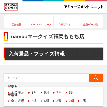
店舗情報
イベント&ニュース
入荷プライズ
設置ゲーム機
namcoマークイズ福岡ももち店
入荷景品・プライズ情報
登場月
全て表示
9月
8月
7月
6月
登場週
全て表示
5週
4週
3週
2週
1週