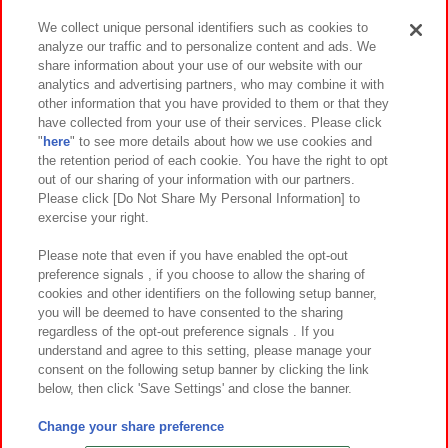
We collect unique personal identifiers such as cookies to
analyze our traffic and to personalize content and ads. We
イベント・キャンペーン
share information about your use of our website with our
analytics and advertising partners, who may combine it with
other information that you have provided to them or that they
have collected from your use of their services. Please click
"
here
" to see more details about how we use cookies and
関連会社
サステナビリティ
サイトポリシー
the retention period of each cookie. You have the right to opt
out of our sharing of your information with our partners.
プライバシーポリシー
ウェブアクセシビリティ方針と検証結果
Please click [Do Not Share My Personal Information] to
exercise your right.
お取引先さまとともに
食品のご提供について
カスタマーハラスメント対応方針
よくあるご質問・お問い合わせ
Please note that even if you have enabled the opt-out
preference signals , if you choose to allow the sharing of
cookies and other identifiers on the following setup banner,
you will be deemed to have consented to the sharing
regardless of the opt-out preference signals . If you
understand and agree to this setting, please manage your
consent on the following setup banner by clicking the link
below, then click 'Save Settings' and close the banner.
©Bandai Namco Amusement Inc.
©Bandai Namco Amusement Lab Inc.
Change your share preference
©Bandai Namco Experience Inc.