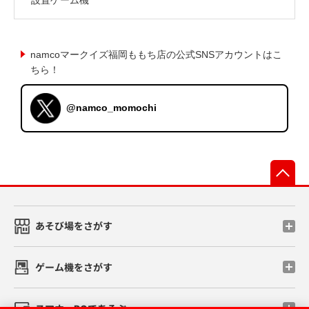
namcoマークイズ福岡ももち店の公式SNSアカウントはこ
ちら！
@namco_momochi
先
あそび場をさがす
ゲーム機をさがす
スマホ・PCであそぶ