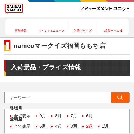
店舗情報
イベント&ニュース
入荷プライズ
設置ゲーム機
namcoマークイズ福岡ももち店
入荷景品・プライズ情報
登場月
全て表示
9月
8月
7月
6月
登場週
全て表示
5週
4週
3週
2週
1週