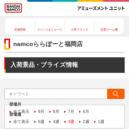
店舗情報
イベント&ニュース
入荷プライズ
設置ゲーム機
namcoららぽーと福岡店
入荷景品・プライズ情報
登場月
全て表示
9月
8月
7月
6月
登場週
全て表示
5週
4週
3週
2週
1週