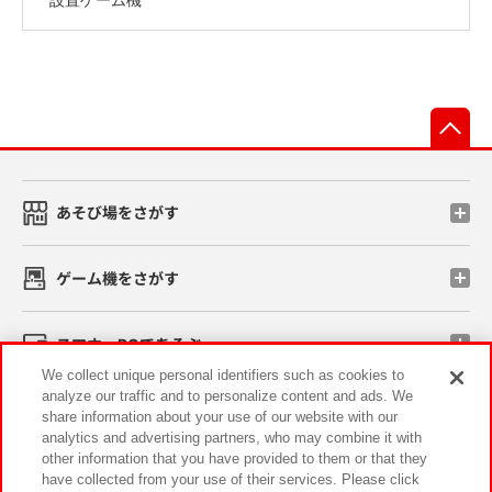
先
あそび場をさがす
ゲーム機をさがす
スマホ・PCであそぶ
We collect unique personal identifiers such as cookies to
analyze our traffic and to personalize content and ads. We
イベント・キャンペーン
share information about your use of our website with our
analytics and advertising partners, who may combine it with
other information that you have provided to them or that they
have collected from your use of their services. Please click