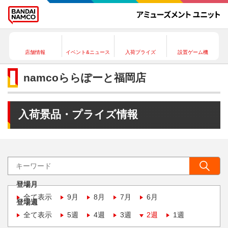
店舗情報
イベント&ニュース
入荷プライズ
設置ゲーム機
namcoららぽーと福岡店
入荷景品・プライズ情報
登場月
全て表示
9月
8月
7月
6月
登場週
全て表示
5週
4週
3週
2週
1週