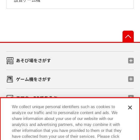
先
あそび場をさがす
ゲーム機をさがす
スマホ・PCであそぶ
We collect unique personal identifiers such as cookies to
analyze our traffic and to personalize content and ads. We
イベント・キャンペーン
share information about your use of our website with our
analytics and advertising partners, who may combine it with
other information that you have provided to them or that they
have collected from your use of their services. Please click