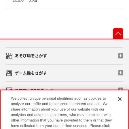
先
あそび場をさがす
ゲーム機をさがす
スマホ・PCであそぶ
We collect unique personal identifiers such as cookies to
analyze our traffic and to personalize content and ads. We
イベント・キャンペーン
share information about your use of our website with our
analytics and advertising partners, who may combine it with
other information that you have provided to them or that they
have collected from your use of their services. Please click