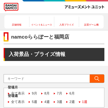
店舗情報
イベント&ニュース
入荷プライズ
設置ゲーム機
namcoららぽーと福岡店
入荷景品・プライズ情報
登場月
全て表示
9月
8月
7月
6月
登場週
全て表示
5週
4週
3週
2週
1週