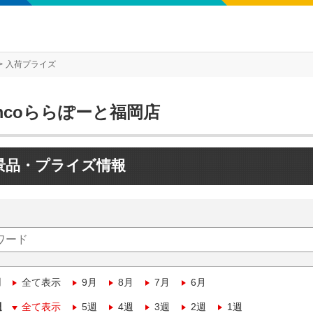
入荷プライズ
mcoららぽーと福岡店
景品・プライズ情報
月
全て表示
9月
8月
7月
6月
週
全て表示
5週
4週
3週
2週
1週