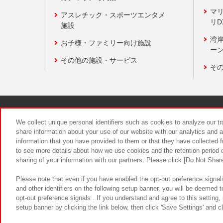
マ
アスレチック・スポーツエンタメ
リD
施設
湾
お子様・ファミリー向け施設
ーン
その他の施設・サービス
そ
関連会社
サステナビリティ
We collect unique personal identifiers such as cookies to analyze our t
share information about your use of our website with our analytics and 
information that you have provided to them or that they have collected f
食品のご提
to see more details about how we use cookies and the retention period o
sharing of your information with our partners. Please click [Do Not Shar
Please note that even if you have enabled the opt-out preference signals
and other identifiers on the following setup banner, you will be deemed 
opt-out preference signals . If you understand and agree to this setting
setup banner by clicking the link below, then click 'Save Settings' and c
©Bandai Namco Amusement Inc.
©Ba