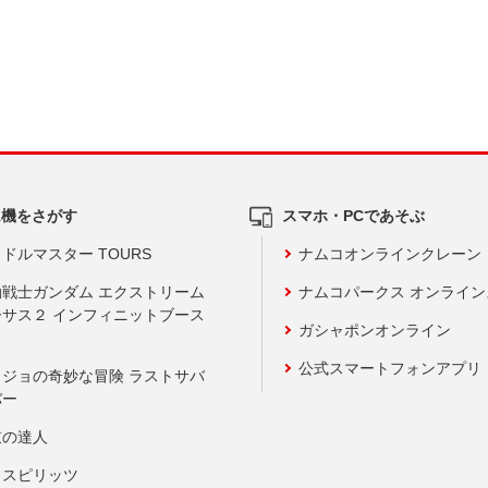
ム機をさがす
スマホ・PCであそぶ
ドルマスター TOURS
ナムコオンラインクレーン
動戦士ガンダム エクストリーム
ナムコパークス オンライ
ーサス２ インフィニットブース
ガシャポンオンライン
公式スマートフォンアプリ
ョジョの奇妙な冒険 ラストサバ
バー
鼓の達人
りスピリッツ