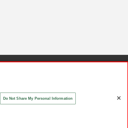
針と検証結果
お取引先さまとともに
お問い合わせ
Do Not Share My Personal Information
ASHIKI Co., Ltd. All Rights Reserved.