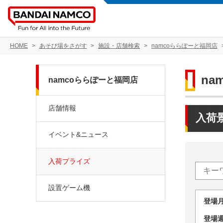
HOME
あそび場をさがす
施設・店舗検索
namcoららぽーと福岡店
na
namcoららぽーと福岡店
店舗情報
入荷
イベント&ニュース
入荷プライズ
設置ゲーム機
登場
登場