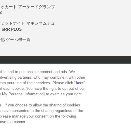
リオカート アーケードグランプ
X
岸ミッドナイト マキシマムチュ
 6RR PLUS
の他 ゲーム機一覧
サイトポリシー
プライバシーポリシー
ウェブアクセシビリティ方
raffic and to personalize content and ads. We
advertising partners, who may combine it with other
rom your use of their services. Please click "
here
"
供について
カスタマーハラスメント対応方針
よくあるご質問・
f each cookie. You have the right to opt out of our
e My Personal Information] to exercise your right.
 , if you choose to allow the sharing of cookies
to have consented to the sharing regardless of the
, please manage your consent on the following
lose the banner.
ndai Namco Amusement Lab Inc.
©Bandai Namco Experience Inc.
©HANAY