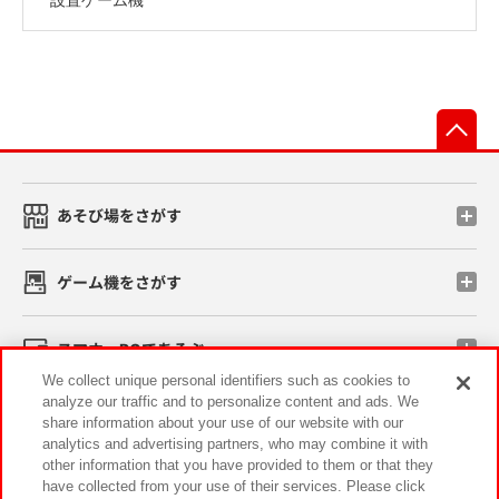
先
あそび場をさがす
ゲーム機をさがす
スマホ・PCであそぶ
We collect unique personal identifiers such as cookies to
analyze our traffic and to personalize content and ads. We
イベント・キャンペーン
share information about your use of our website with our
analytics and advertising partners, who may combine it with
other information that you have provided to them or that they
have collected from your use of their services. Please click