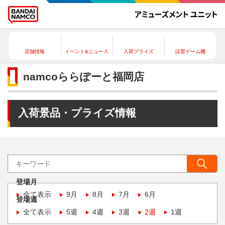
店舗情報
イベント&ニュース
入荷プライズ
設置ゲーム機
namcoららぽーと福岡店
入荷景品・プライズ情報
登場月
全て表示
9月
8月
7月
6月
登場週
全て表示
5週
4週
3週
2週
1週