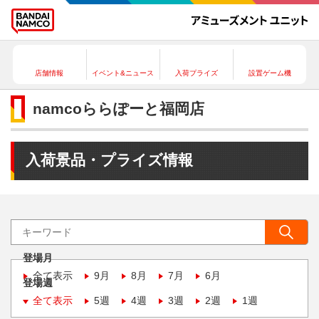
店舗情報
イベント&ニュース
入荷プライズ
設置ゲーム機
namcoららぽーと福岡店
入荷景品・プライズ情報
登場月
全て表示
9月
8月
7月
6月
登場週
全て表示
5週
4週
3週
2週
1週