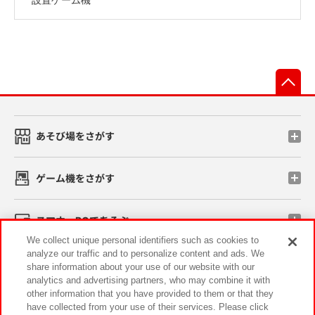
先
あそび場をさがす
ゲーム機をさがす
スマホ・PCであそぶ
We collect unique personal identifiers such as cookies to
analyze our traffic and to personalize content and ads. We
イベント・キャンペーン
share information about your use of our website with our
analytics and advertising partners, who may combine it with
other information that you have provided to them or that they
have collected from your use of their services. Please click