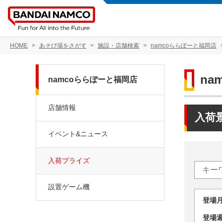
HOME
あそび場をさがす
施設・店舗検索
namcoららぽーと福岡店
na
namcoららぽーと福岡店
店舗情報
入荷
イベント&ニュース
入荷プライズ
設置ゲーム機
登場
登場