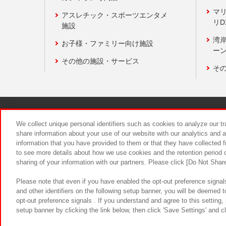
マ
アスレチック・スポーツエンタメ
リD
施設
湾
お子様・ファミリー向け施設
ーン
その他の施設・サービス
そ
関連会社
サステナビリティ
We collect unique personal identifiers such as cookies to analyze our t
share information about your use of our website with our analytics and 
information that you have provided to them or that they have collected f
食品のご提
to see more details about how we use cookies and the retention period o
sharing of your information with our partners. Please click [Do Not Shar
Please note that even if you have enabled the opt-out preference signals
and other identifiers on the following setup banner, you will be deemed 
opt-out preference signals . If you understand and agree to this setting
setup banner by clicking the link below, then click 'Save Settings' and c
©Bandai Namco Amusement Inc.
©Ba