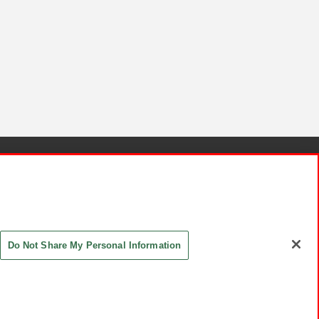
針と検証結果
お取引先さまとともに
お問い合わせ
Do Not Share My Personal Information
ASHIKI Co., Ltd. All Rights Reserved.