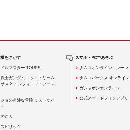
ム機をさがす
スマホ・PCであそぶ
ドルマスター TOURS
ナムコオンラインクレーン
動戦士ガンダム エクストリーム
ナムコパークス オンライ
ーサス２ インフィニットブース
ガシャポンオンライン
公式スマートフォンアプリ
ョジョの奇妙な冒険 ラストサバ
バー
鼓の達人
りスピリッツ