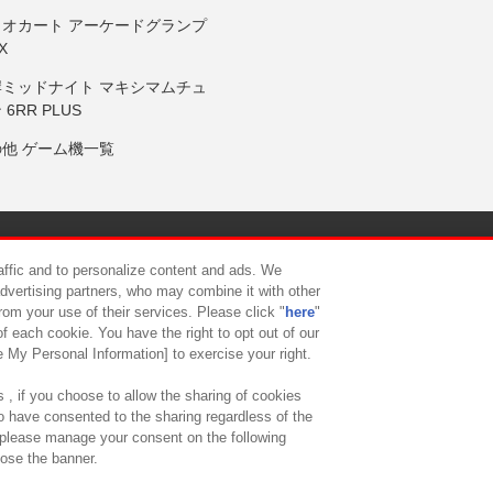
リオカート アーケードグランプ
X
岸ミッドナイト マキシマムチュ
 6RR PLUS
の他 ゲーム機一覧
サイトポリシー
プライバシーポリシー
ウェブアクセシビリティ方
raffic and to personalize content and ads. We
advertising partners, who may combine it with other
rom your use of their services. Please click "
here
"
供について
カスタマーハラスメント対応方針
よくあるご質問・
f each cookie. You have the right to opt out of our
e My Personal Information] to exercise your right.
 , if you choose to allow the sharing of cookies
to have consented to the sharing regardless of the
, please manage your consent on the following
lose the banner.
ndai Namco Amusement Lab Inc.
©Bandai Namco Experience Inc.
©HANAY