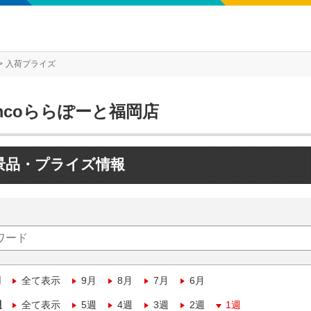
入荷プライズ
mcoららぽーと福岡店
景品・プライズ情報
月
全て表示
9月
8月
7月
6月
週
全て表示
5週
4週
3週
2週
1週