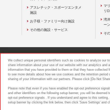
マ
アスレチック・スポーツエンタメ
リD
施設
湾
お子様・ファミリー向け施設
ーン
その他の施設・サービス
そ
関連会社
サステナビリティ
We collect unique personal identifiers such as cookies to analyze our t
share information about your use of our website with our analytics and 
information that you have provided to them or that they have collected f
食品のご提
to see more details about how we use cookies and the retention period o
sharing of your information with our partners. Please click [Do Not Shar
Please note that even if you have enabled the opt-out preference signals
and other identifiers on the following setup banner, you will be deemed 
opt-out preference signals . If you understand and agree to this setting
setup banner by clicking the link below, then click 'Save Settings' and c
©Bandai Namco Amusement Inc.
©Ba