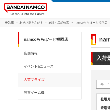
HOME
あそび場をさがす
施設・店舗検索
namcoららぽーと福岡店
na
namcoららぽーと福岡店
店舗情報
入荷
イベント&ニュース
入荷プライズ
設置ゲーム機
登場
登場