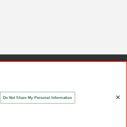
針と検証結果
お取引先さまとともに
お問い合わせ
Do Not Share My Personal Information
ASHIKI Co., Ltd. All Rights Reserved.