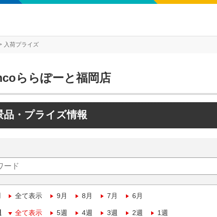
入荷プライズ
mcoららぽーと福岡店
景品・プライズ情報
月
全て表示
9月
8月
7月
6月
週
全て表示
5週
4週
3週
2週
1週