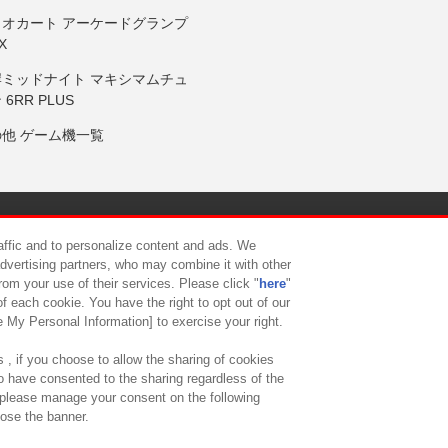
リオカート アーケードグランプ
X
岸ミッドナイト マキシマムチュ
 6RR PLUS
の他 ゲーム機一覧
サイトポリシー
プライバシーポリシー
ウェブアクセシビリティ方
raffic and to personalize content and ads. We
advertising partners, who may combine it with other
rom your use of their services. Please click "
here
"
供について
カスタマーハラスメント対応方針
よくあるご質問・
f each cookie. You have the right to opt out of our
e My Personal Information] to exercise your right.
 , if you choose to allow the sharing of cookies
to have consented to the sharing regardless of the
, please manage your consent on the following
lose the banner.
ndai Namco Amusement Lab Inc.
©Bandai Namco Experience Inc.
©HANAY