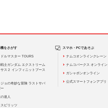
ム機をさがす
スマホ・PCであそぶ
ドルマスター TOURS
ナムコオンラインクレーン
動戦士ガンダム エクストリーム
ナムコパークス オンライ
ーサス２ インフィニットブース
ガシャポンオンライン
公式スマートフォンアプリ
ョジョの奇妙な冒険 ラストサバ
バー
鼓の達人
りスピリッツ