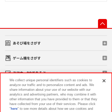
先
あそび場をさがす
ゲーム機をさがす
スマホ・PCであそぶ
We collect unique personal identifiers such as cookies to
analyze our traffic and to personalize content and ads. We
イベント・キャンペーン
share information about your use of our website with our
analytics and advertising partners, who may combine it with
other information that you have provided to them or that they
have collected from your use of their services. Please click
"
here
" to see more details about how we use cookies and
関連会社
サステナビリティ
サイトポリシー