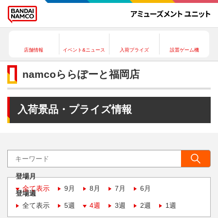
店舗情報
イベント&ニュース
入荷プライズ
設置ゲーム機
namcoららぽーと福岡店
入荷景品・プライズ情報
登場月
全て表示
9月
8月
7月
6月
登場週
全て表示
5週
4週
3週
2週
1週