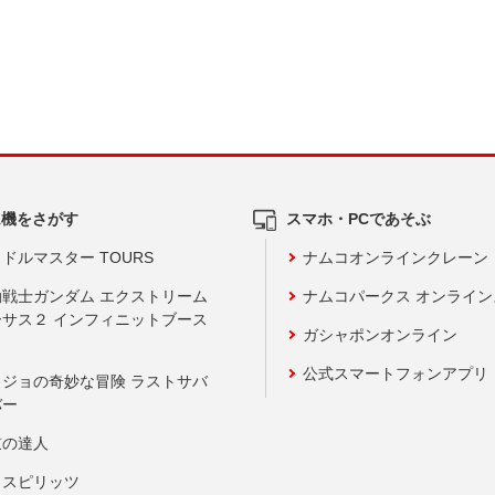
ム機をさがす
スマホ・PCであそぶ
ドルマスター TOURS
ナムコオンラインクレーン
動戦士ガンダム エクストリーム
ナムコパークス オンライ
ーサス２ インフィニットブース
ガシャポンオンライン
公式スマートフォンアプリ
ョジョの奇妙な冒険 ラストサバ
バー
鼓の達人
りスピリッツ