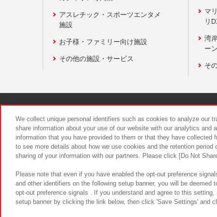
マ
アスレチック・スポーツエンタメ
リD
施設
湾
お子様・ファミリー向け施設
ーン
その他の施設・サービス
そ
関連会社
サステナビリティ
We collect unique personal identifiers such as cookies to analyze our t
share information about your use of our website with our analytics and 
information that you have provided to them or that they have collected f
食品のご提
to see more details about how we use cookies and the retention period o
sharing of your information with our partners. Please click [Do Not Shar
Please note that even if you have enabled the opt-out preference signals
and other identifiers on the following setup banner, you will be deemed 
opt-out preference signals . If you understand and agree to this setting
setup banner by clicking the link below, then click 'Save Settings' and c
©Bandai Namco Amusement Inc.
©Ba