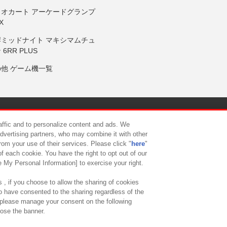
リオカート アーケードグランプ
X
岸ミッドナイト マキシマムチュ
 6RR PLUS
の他 ゲーム機一覧
サイトポリシー
プライバシーポリシー
ウェブアクセシビリティ方
raffic and to personalize content and ads. We
advertising partners, who may combine it with other
rom your use of their services. Please click "
here
"
供について
カスタマーハラスメント対応方針
よくあるご質問・
f each cookie. You have the right to opt out of our
e My Personal Information] to exercise your right.
 , if you choose to allow the sharing of cookies
to have consented to the sharing regardless of the
, please manage your consent on the following
lose the banner.
ndai Namco Amusement Lab Inc.
©Bandai Namco Experience Inc.
©HANAY