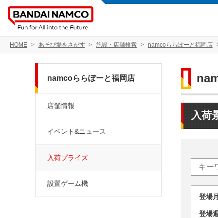
HOME
あそび場をさがす
施設・店舗検索
namcoららぽーと福岡店
na
namcoららぽーと福岡店
店舗情報
入荷
イベント&ニュース
入荷プライズ
設置ゲーム機
登場
登場