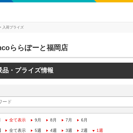
入荷プライズ
mcoららぽーと福岡店
景品・プライズ情報
月
全て表示
9月
8月
7月
6月
週
全て表示
5週
4週
3週
2週
1週