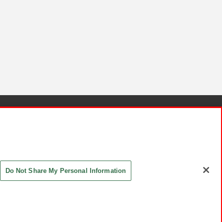
針と検証結果
お取引先さまとともに
お問い合わせ
Do Not Share My Personal Information
ASHIKI Co., Ltd. All Rights Reserved.