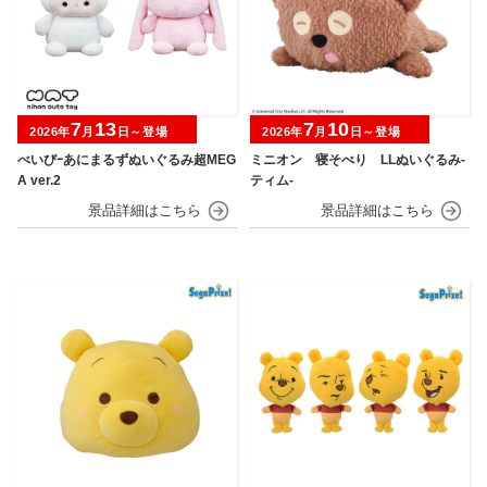
7
13
7
10
2026年
月
日～登場
2026年
月
日～登場
べいびｰあにまるずぬいぐるみ超MEG
ミニオン 寝そべり LLぬいぐるみ‐
A ver.2
ティム‐