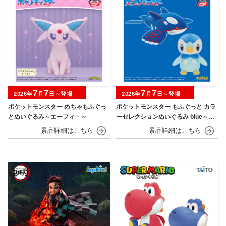
7
7
7
7
2026年
月
日～登場
2026年
月
日～登場
ポケットモンスター めちゃもふぐっ
ポケットモンスター もふぐっと カラ
とぬいぐるみ～エーフィ－～
ーセレクションぬいぐるみ blue～カ
イオーガ・ポッチャマ～