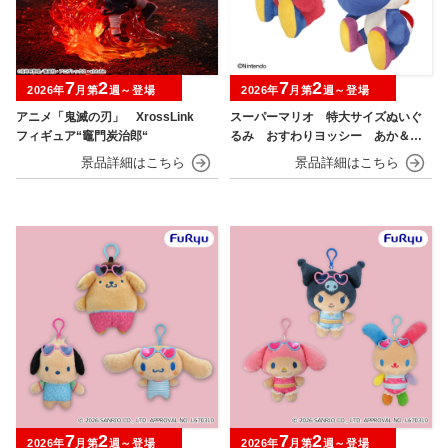
7
2
7
2
2026年
月第
週～登場
2026年
月第
週～登場
アニメ「鬼滅の刃」 XrossLink
スーパーマリオ 特大サイズぬいぐ
フィギュア“竈門炭治郎“
るみ おすわりヨッシー あか＆あ
お
7
2
7
2
2026年
月第
週～登場
2026年
月第
週～登場