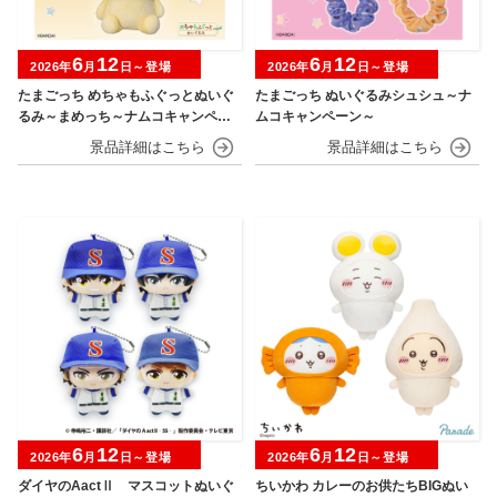
6
12
6
12
2026年
月
日～登場
2026年
月
日～登場
たまごっち めちゃもふぐっとぬいぐ
たまごっち ぬいぐるみシュシュ～ナ
るみ～まめっち～ナムコキャンペー
ムコキャンペーン～
ン
6
12
6
12
2026年
月
日～登場
2026年
月
日～登場
ダイヤのAactⅡ マスコットぬいぐ
ちいかわ カレーのお供たちBIGぬい