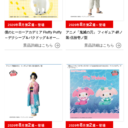
8
2
8
2
2026年
月第
週～登場
2026年
月第
週～登場
僕のヒーローアカデミア Fluffy Puffy
アニメ「鬼滅の刃」 フィギュア-絆ノ
～デクシープ＆バクドッグ＆オール
装-伍拾壱ノ型
マイゴート～
8
2
8
2
2026年
月第
週～登場
2026年
月第
週～登場