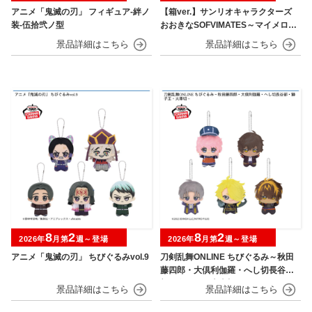
アニメ「鬼滅の刃」 フィギュア-絆ノ
【箱ver.】サンリオキャラクターズ
装-伍拾弐ノ型
おおきなSOFVIMATES～マイメロデ
ィ マーメイドver. ～
8
2
8
2
2026年
月第
週～登場
2026年
月第
週～登場
アニメ「鬼滅の刃」 ちびぐるみvol.9
刀剣乱舞ONLINE ちびぐるみ～秋田
藤四郎・大倶利伽羅・へし切長谷
部・獅子王・火車切～