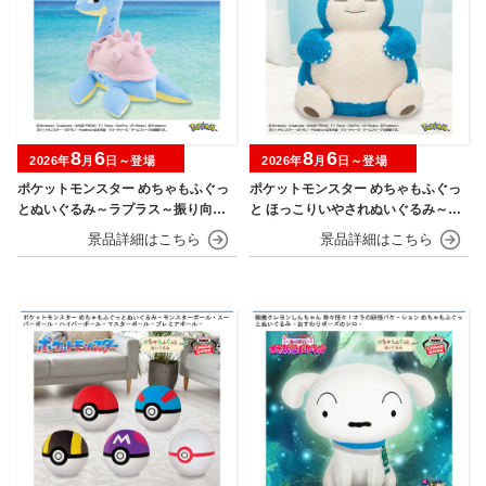
8
6
8
6
2026年
月
日～登場
2026年
月
日～登場
ポケットモンスター めちゃもふぐっ
ポケットモンスター めちゃもふぐっ
とぬいぐるみ～ラプラス～振り向きv
と ほっこりいやされぬいぐるみ～カ
er.
ビゴン～