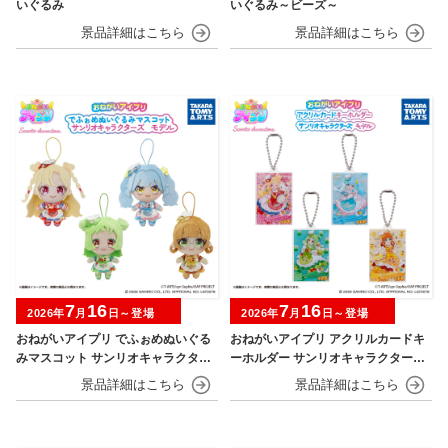
いぐるみ
いぐるみ～ビーズ～
7
16
7
16
2026年
月
日～登場
2026年
月
日～登場
おねがいアイプリ でふぉめぬいぐる
おねがいアイプリ アクリルカードキ
みマスコット サンリオキャラクター
ーホルダー サンリオキャラクターズ
ズモデル
モデル