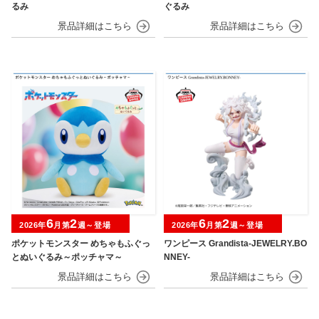
るみ
ぐるみ
6
2
6
2
2026年
月第
週～登場
2026年
月第
週～登場
ポケットモンスター めちゃもふぐっ
ワンピース Grandista-JEWELRY.BO
とぬいぐるみ～ポッチャマ～
NNEY-