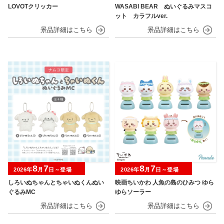
LOVOTクリッカー
WASABI BEAR ぬいぐるみマスコ
ット カラフルver.
8
7
8
7
2026年
月
日～登場
2026年
月
日～登場
しろいぬちゃんとちゃいぬくんぬい
映画ちいかわ 人魚の島のひみつ ゆら
ぐるみMC
ゆらソーラー