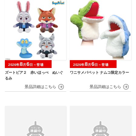
8
6
8
6
2026年
月
日～登場
2026年
月
日～登場
ズートピア２ 赤いほっぺ ぬいぐ
ワニサメパペット ナムコ限定カラー
るみ