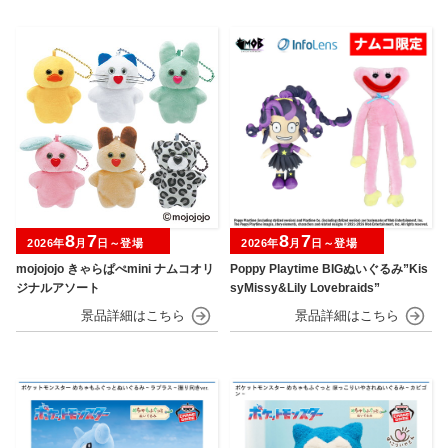
8
7
8
7
2026年
月
日～登場
2026年
月
日～登場
mojojojo きゃらぱぺmini ナムコオリ
Poppy Playtime BIGぬいぐるみ”Kis
ジナルアソート
syMissy&Lily Lovebraids”