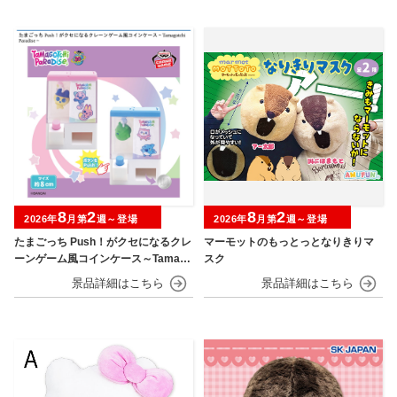
8
2
8
2
2026年
月第
週～登場
2026年
月第
週～登場
たまごっち Push！がクセになるクレ
マーモットのもっとっとなりきりマ
ーンゲーム風コインケース～Tamago
スク
tchi Paradise～