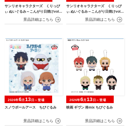
サンリオキャラクターズ くりっぴ
サンリオキャラクターズ くりっぴ
ぃ ぬいぐるみ～こんがり日焼けvol.1
ぃ ぬいぐるみ～こんがり日焼けvol.2
～
～
6
13
6
13
2026年
月
日～登場
2026年
月
日～登場
スノウボールアース ちびぐるみ
映画 ギヴン 柊mix ちびぐるみ