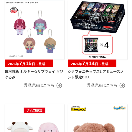
7
15
7
14
2026年
月
日～登場
2026年
月
日～登場
銀河特急 ミルキー☆サブウェイ ちび
シクフォニチップス2 アミューズメ
ぐるみ
ント限定BOX