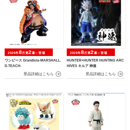
8
2
8
2
2026年
月第
週～登場
2026年
月第
週～登場
ワンピース Grandista-MARSHALL.
HUNTER×HUNTER HUNTING ARC
D.TEACH-
HIVES キルア 神速