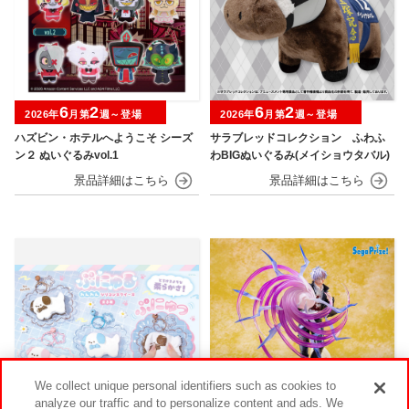
6
2
6
2
2026年
月第
週～登場
2026年
月第
週～登場
ハズビン・ホテルへようこそ シーズ
サラブレッドコレクション ふわふ
ン２ ぬいぐるみvol.1
わBIGぬいぐるみ(メイショウタバル)
We collect unique personal identifiers such as cookies to
analyze our traffic and to personalize content and ads. We