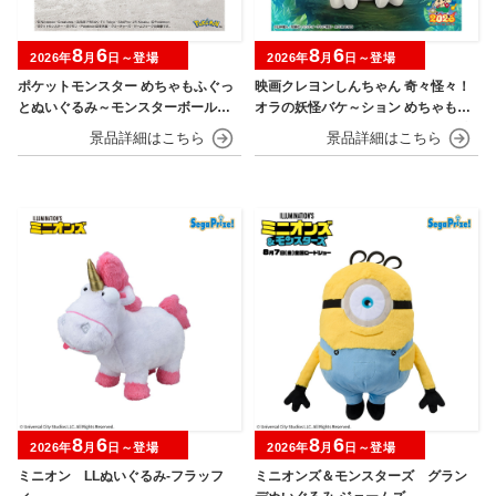
8
6
8
6
2026年
月
日～登場
2026年
月
日～登場
ポケットモンスター めちゃもふぐっ
映画クレヨンしんちゃん 奇々怪々！
とぬいぐるみ～モンスターボール・
オラの妖怪バケ～ション めちゃもふ
スーパーボール・ハイパーボール・
ぐっとぬいぐるみ～おすわりポーズ
マスターボール・プレミアボール～
のシロ～
8
6
8
6
2026年
月
日～登場
2026年
月
日～登場
ミニオン LLぬいぐるみ‐フラッフ
ミニオンズ＆モンスターズ グラン