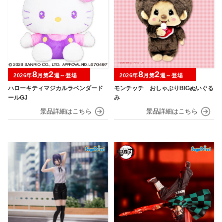
8
2
8
2
2026年
月第
週～登場
2026年
月第
週～登場
ハローキティマジカルラベンダード
モンチッチ おしゃぶりBIGぬいぐる
ールGJ
み