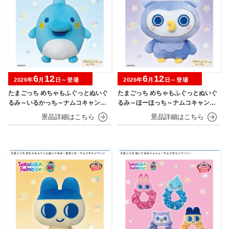
6
12
6
12
2026年
月
日～登場
2026年
月
日～登場
たまごっち めちゃもふぐっとぬいぐ
たまごっち めちゃもふぐっとぬいぐ
るみ～いるかっち～ナムコキャンペ
るみ～ほーほっち～ナムコキャンペ
ーン
ーン