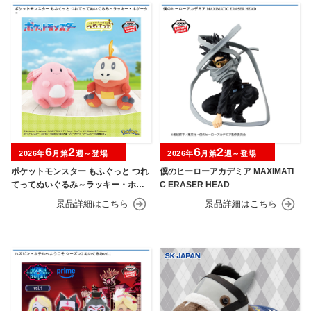
6
2
6
2
2026年
月第
週～登場
2026年
月第
週～登場
ポケットモンスター もふぐっと つれ
僕のヒーローアカデミア MAXIMATI
てってぬいぐるみ～ラッキー・ホゲ
C ERASER HEAD
ータ～