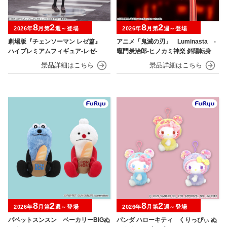
8
2
8
2
2026年
月第
週～登場
2026年
月第
週～登場
劇場版『チェンソーマン レゼ篇』
アニメ「鬼滅の刃」 Luminasta ‐
ハイプレミアムフィギュア‐レゼ‐
竈門炭治郎‐ヒノカミ神楽 斜陽転身
8
2
8
2
2026年
月第
週～登場
2026年
月第
週～登場
パペットスンスン ベーカリーBIGぬ
パンダ ハローキティ くりっぴぃ ぬ