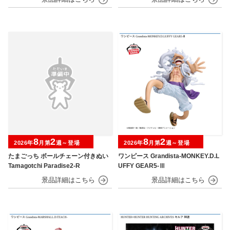
8
2
8
2
2026年
月第
週～登場
2026年
月第
週～登場
たまごっち ボールチェーン付きぬい
ワンピース Grandista-MONKEY.D.L
Tamagotchi Paradise2-R
UFFY GEAR5-Ⅲ