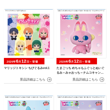
6
12
6
12
2026年
月
日～登場
2026年
月
日～登場
マリッジトキシン ちびぐるみvol.1
たまごっち めちゃもふぐっとぬいぐ
るみ～みゃおっち～ナムコキャンペ
ーン