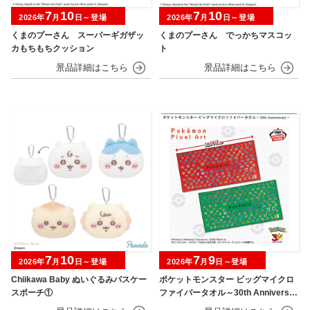
7
10
7
10
2026年
月
日～登場
2026年
月
日～登場
くまのプーさん スーパーギガザッ
くまのプーさん でっかちマスコッ
カもちもちクッション
ト
7
10
7
9
2026年
月
日～登場
2026年
月
日～登場
Chiikawa Baby ぬいぐるみパスケー
ポケットモンスター ビッグマイクロ
スポーチ①
ファイバータオル～30th Anniversar
y～