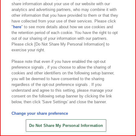
share information about your use of our website with our
6
2
6
2
2026年
月第
週～登場
2026年
月第
週～登場
analytics and advertising partners, who may combine it with
other information that you have provided to them or that they
ぷにゅる わんわんシリコンスクイー
呪術廻戦 懐玉・玉折 Luminasta
have collected from your use of their services. Please click
ズ
‐五条悟‐虚式「茈」
"
here
" to see more details about how we use cookies and
the retention period of each cookie. You have the right to opt
out of our sharing of your information with our partners.
Please click [Do Not Share My Personal Information] to
exercise your right.
Please note that even if you have enabled the opt-out
preference signals , if you choose to allow the sharing of
cookies and other identifiers on the following setup banner,
you will be deemed to have consented to the sharing
regardless of the opt-out preference signals . If you
understand and agree to this setting, please manage your
consent on the following setup banner by clicking the link
below, then click 'Save Settings' and close the banner.
Change your share preference
6
2
6
2
2026年
月第
週～登場
2026年
月第
週～登場
ハンギョドン グランデぬいぐる
パンダ ハローキティ ハイビスカス
Do Not Share My Personal Information
み びっくり！
BIGぬいぐるみ