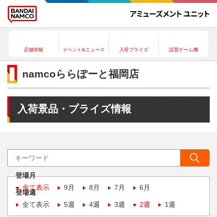
店舗情報
イベント&ニュース
入荷プライズ
設置ゲーム機
namcoららぽーと福岡店
入荷景品・プライズ情報
登場月
全て表示
9月
8月
7月
6月
登場週
全て表示
5週
4週
3週
2週
1週