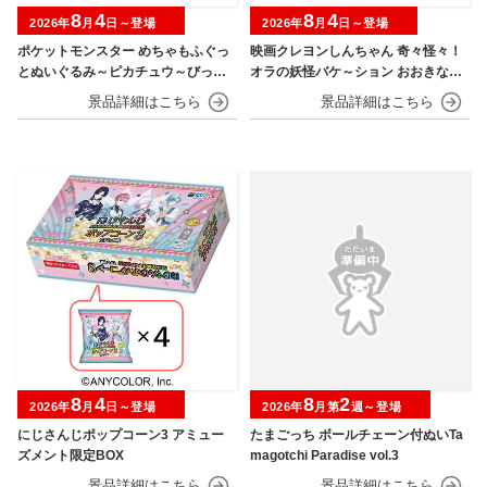
8
4
8
4
2026年
月
日～登場
2026年
月
日～登場
ポケットモンスター めちゃもふぐっ
映画クレヨンしんちゃん 奇々怪々！
とぬいぐるみ～ピカチュウ～びっく
オラの妖怪バケ～ション おおきなSO
りver.
FVIMATES～野原しんのすけ～
8
4
8
2
2026年
月
日～登場
2026年
月第
週～登場
にじさんじポップコーン3 アミュー
たまごっち ボールチェーン付ぬいTa
ズメント限定BOX
magotchi Paradise vol.3