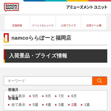
店舗情報
イベント&ニュース
入荷プライズ
設置ゲーム機
namcoららぽーと福岡店
入荷景品・プライズ情報
登場月
全て表示
9月
8月
7月
6月
登場週
全て表示
5週
4週
3週
2週
1週