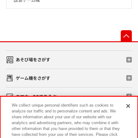
先
あそび場をさがす
ゲーム機をさがす
スマホ・PCであそぶ
We collect unique personal identifiers such as cookies to
analyze our traffic and to personalize content and ads. We
イベント・キャンペーン
share information about your use of our website with our
analytics and advertising partners, who may combine it with
other information that you have provided to them or that they
have collected from your use of their services. Please click