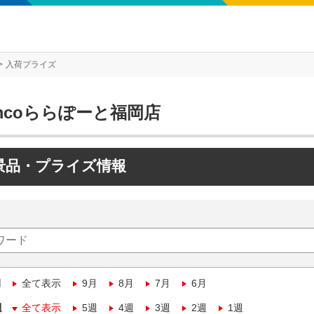
入荷プライズ
mcoららぽーと福岡店
景品・プライズ情報
月
全て表示
9月
8月
7月
6月
週
全て表示
5週
4週
3週
2週
1週