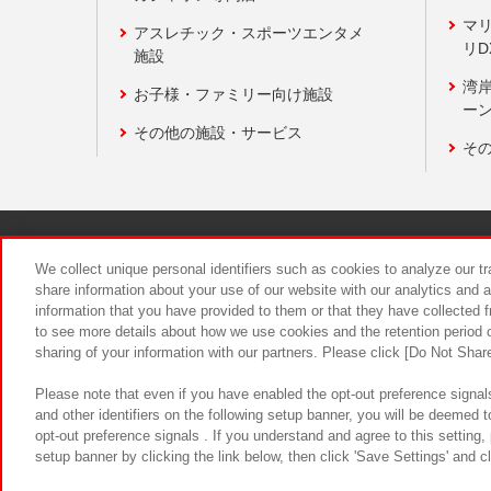
マ
アスレチック・スポーツエンタメ
リD
施設
湾
お子様・ファミリー向け施設
ーン
その他の施設・サービス
そ
関連会社
サステナビリティ
We collect unique personal identifiers such as cookies to analyze our t
share information about your use of our website with our analytics and 
information that you have provided to them or that they have collected f
食品のご提
to see more details about how we use cookies and the retention period o
sharing of your information with our partners. Please click [Do Not Shar
Please note that even if you have enabled the opt-out preference signals
and other identifiers on the following setup banner, you will be deemed 
opt-out preference signals . If you understand and agree to this setting
setup banner by clicking the link below, then click 'Save Settings' and c
©Bandai Namco Amusement Inc.
©Ba