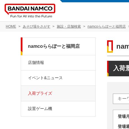
HOME
あそび場をさがす
施設・店舗検索
namcoららぽーと福岡店
na
namcoららぽーと福岡店
店舗情報
入荷
イベント&ニュース
入荷プライズ
設置ゲーム機
登場
登場