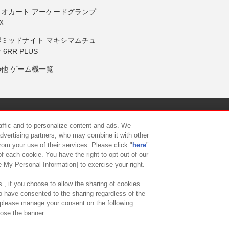
リオカート アーケードグランプ
X
岸ミッドナイト マキシマムチュ
 6RR PLUS
の他 ゲーム機一覧
サイトポリシー
プライバシーポリシー
ウェブアクセシビリティ方
raffic and to personalize content and ads. We
advertising partners, who may combine it with other
rom your use of their services. Please click "
here
"
供について
カスタマーハラスメント対応方針
よくあるご質問・
f each cookie. You have the right to opt out of our
e My Personal Information] to exercise your right.
 , if you choose to allow the sharing of cookies
to have consented to the sharing regardless of the
, please manage your consent on the following
lose the banner.
ndai Namco Amusement Lab Inc.
©Bandai Namco Experience Inc.
©HANAY