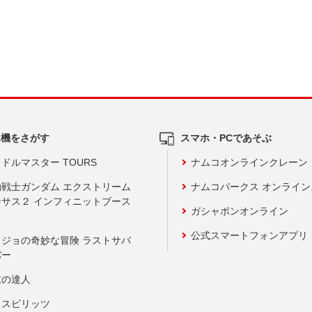
ム機をさがす
スマホ・PCであそぶ
ドルマスター TOURS
ナムコオンラインクレーン
動戦士ガンダム エクストリーム
ナムコパークス オンライ
ーサス２ インフィニットブース
ガシャポンオンライン
公式スマートフォンアプリ
ョジョの奇妙な冒険 ラストサバ
バー
鼓の達人
りスピリッツ