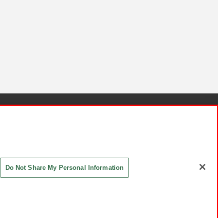
針と検証結果
お取引先さまとともに
お問い合わせ
Do Not Share My Personal Information
ASHIKI Co., Ltd. All Rights Reserved.