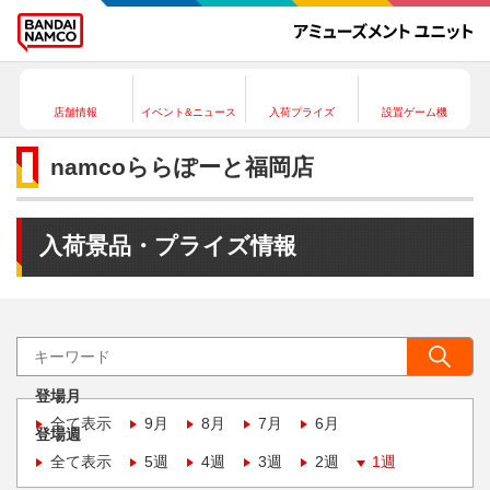
店舗情報
イベント&ニュース
入荷プライズ
設置ゲーム機
namcoららぽーと福岡店
入荷景品・プライズ情報
登場月
全て表示
9月
8月
7月
6月
登場週
全て表示
5週
4週
3週
2週
1週