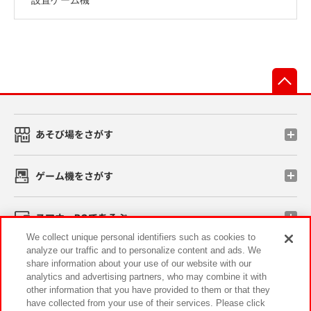
先
あそび場をさがす
ゲーム機をさがす
スマホ・PCであそぶ
We collect unique personal identifiers such as cookies to
analyze our traffic and to personalize content and ads. We
イベント・キャンペーン
share information about your use of our website with our
analytics and advertising partners, who may combine it with
other information that you have provided to them or that they
have collected from your use of their services. Please click